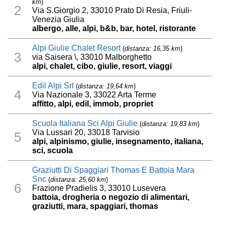
km
)
2
Via S.Giorgio 2, 33010 Prato Di Resia, Friuli-
Venezia Giulia
albergo, alle, alpi, b&b, bar, hotel, ristorante
Alpi Giulie Chalet Resort
(
distanza: 16,35 km
)
3
via Saisera \, 33010 Malborghetto
alpi, chalet, cibo, giulie, resort, viaggi
Edil Alpi Srl
(
distanza: 19,64 km
)
4
Via Nazionale 3, 33022 Arta Terme
affitto, alpi, edil, immob, propriet
Scuola Italiana Sci Alpi Giulie
(
distanza: 19,83 km
)
Via Lussari 20, 33018 Tarvisio
5
alpi, alpinismo, giulie, insegnamento, italiana,
sci, scuola
Graziutti Di Spaggiari Thomas E Battoia Mara
Snc
(
distanza: 25,60 km
)
6
Frazione Pradielis 3, 33010 Lusevera
battoia, drogheria o negozio di alimentari,
graziutti, mara, spaggiari, thomas