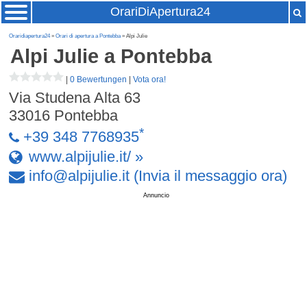
OrariDiApertura24
Oraridiapertura24
»
Orari di apertura a Pontebba
» Alpi Julie
Alpi Julie
a Pontebba
|
0 Bewertungen
|
Vota ora!
Via Studena Alta 63
33016
Pontebba
*
+39 348 7768935
www.alpijulie.it/ »
info
@
alpijulie
.
it
(Invia il messaggio ora)
Annuncio