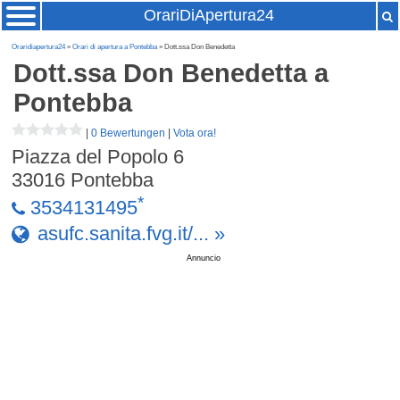
OrariDiApertura24
Oraridiapertura24
»
Orari di apertura a Pontebba
» Dott.ssa Don Benedetta
Dott.ssa Don Benedetta
a
Pontebba
|
0 Bewertungen
|
Vota ora!
Piazza del Popolo 6
33016
Pontebba
*
3534131495
asufc.sanita.fvg.it/... »
Annuncio