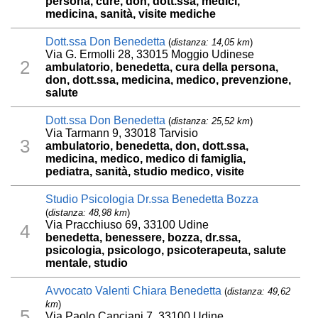
persona, cure, don, dott.ssa, medici,
medicina, sanità, visite mediche
Dott.ssa Don Benedetta
(
distanza: 14,05 km
)
Via G. Ermolli 28, 33015 Moggio Udinese
2
ambulatorio, benedetta, cura della persona,
don, dott.ssa, medicina, medico, prevenzione,
salute
Dott.ssa Don Benedetta
(
distanza: 25,52 km
)
Via Tarmann 9, 33018 Tarvisio
3
ambulatorio, benedetta, don, dott.ssa,
medicina, medico, medico di famiglia,
pediatra, sanità, studio medico, visite
Studio Psicologia Dr.ssa Benedetta Bozza
(
distanza: 48,98 km
)
Via Pracchiuso 69, 33100 Udine
4
benedetta, benessere, bozza, dr.ssa,
psicologia, psicologo, psicoterapeuta, salute
mentale, studio
Avvocato Valenti Chiara Benedetta
(
distanza: 49,62
km
)
5
Via Paolo Canciani 7, 33100 Udine