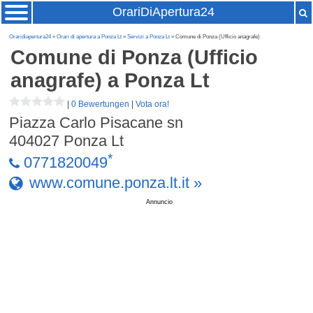
OrariDiApertura24
Oraridiapertura24
»
Orari di apertura a Ponza Lt
»
Servizi a Ponza Lt
» Comune di Ponza (Ufficio anagrafe)
Comune di Ponza (Ufficio
anagrafe)
a Ponza Lt
|
0 Bewertungen
|
Vota ora!
Piazza Carlo Pisacane sn
404027
Ponza Lt
*
0771820049
www.comune.ponza.lt.it »
Annuncio