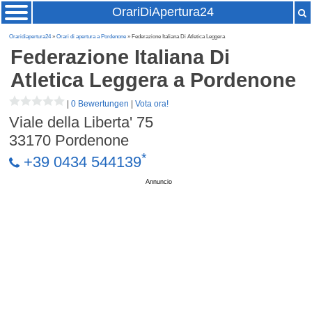
OrariDiApertura24
Oraridiapertura24
»
Orari di apertura a Pordenone
» Federazione Italiana Di Atletica Leggera
Federazione Italiana Di
Atletica Leggera
a Pordenone
|
0 Bewertungen
|
Vota ora!
Viale della Liberta' 75
33170
Pordenone
*
+39 0434 544139
Annuncio