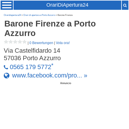
OrariDiApertura24
Oraridiapertura24
»
Orari di apertura a Porto Azzurro
» Barone Firenze
Barone Firenze
a Porto
Azzurro
|
0 Bewertungen
|
Vota ora!
Via Castelfidardo 14
57036
Porto Azzurro
*
0565 179 5772
www.facebook.com/pro... »
Annuncio