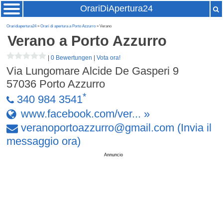
OrariDiApertura24
Oraridiapertura24
»
Orari di apertura a Porto Azzurro
» Verano
Verano
a Porto Azzurro
|
0 Bewertungen
|
Vota ora!
Via Lungomare Alcide De Gasperi 9
57036
Porto Azzurro
*
340 984 3541
www.facebook.com/ver... »
veranoportoazzurro
@
gmail
.
com
(Invia il
messaggio ora)
Annuncio