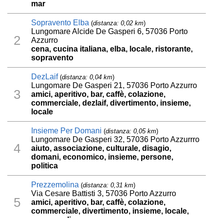
mar
Sopravento Elba
(
distanza: 0,02 km
)
Lungomare Alcide De Gasperi 6, 57036 Porto
2
Azzurro
cena, cucina italiana, elba, locale, ristorante,
sopravento
DezLaif
(
distanza: 0,04 km
)
Lungomare De Gasperi 21, 57036 Porto Azzurro
3
amici, aperitivo, bar, caffè, colazione,
commerciale, dezlaif, divertimento, insieme,
locale
Insieme Per Domani
(
distanza: 0,05 km
)
Lungomare De Gasperi 32, 57036 Porto Azzurrro
4
aiuto, associazione, culturale, disagio,
domani, economico, insieme, persone,
politica
Prezzemolina
(
distanza: 0,31 km
)
Via Cesare Battisti 3, 57036 Porto Azzurro
5
amici, aperitivo, bar, caffè, colazione,
commerciale, divertimento, insieme, locale,