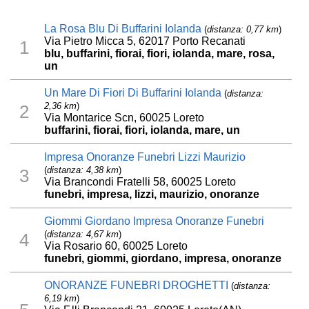
La Rosa Blu Di Buffarini Iolanda
(
distanza: 0,77 km
)
Via Pietro Micca 5, 62017 Porto Recanati
1
blu, buffarini, fiorai, fiori, iolanda, mare, rosa,
un
Un Mare Di Fiori Di Buffarini Iolanda
(
distanza:
2,36 km
)
2
Via Montarice Scn, 60025 Loreto
buffarini, fiorai, fiori, iolanda, mare, un
Impresa Onoranze Funebri Lizzi Maurizio
(
distanza: 4,38 km
)
3
Via Brancondi Fratelli 58, 60025 Loreto
funebri, impresa, lizzi, maurizio, onoranze
Giommi Giordano Impresa Onoranze Funebri
(
distanza: 4,67 km
)
4
Via Rosario 60, 60025 Loreto
funebri, giommi, giordano, impresa, onoranze
ONORANZE FUNEBRI DROGHETTI
(
distanza:
6,19 km
)