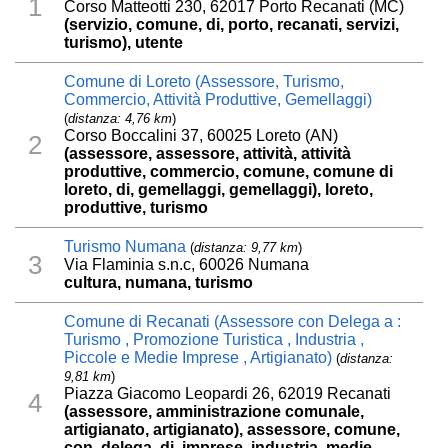
1
Corso Matteotti 230, 62017 Porto Recanati (MC)
(servizio, comune, di, porto, recanati, servizi,
turismo), utente
Comune di Loreto (Assessore, Turismo,
Commercio, Attività Produttive, Gemellaggi)
(
distanza: 4,76 km
)
Corso Boccalini 37, 60025 Loreto (AN)
2
(assessore, assessore, attività, attività
produttive, commercio, comune, comune di
loreto, di, gemellaggi, gemellaggi), loreto,
produttive, turismo
Turismo Numana
(
distanza: 9,77 km
)
3
Via Flaminia s.n.c, 60026 Numana
cultura, numana, turismo
Comune di Recanati (Assessore con Delega a :
Turismo , Promozione Turistica , Industria ,
Piccole e Medie Imprese , Artigianato)
(
distanza:
9,81 km
)
Piazza Giacomo Leopardi 26, 62019 Recanati
4
(assessore, amministrazione comunale,
artigianato, artigianato), assessore, comune,
con, delega, di, imprese, industria, medie,