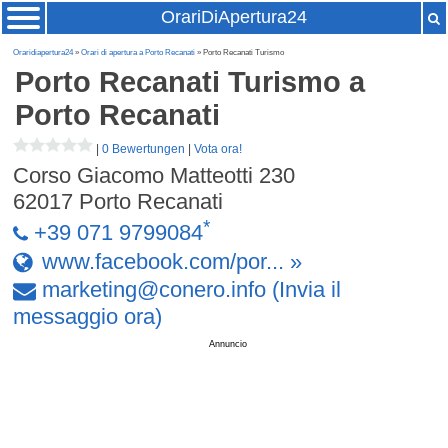
OrariDiApertura24
Oraridiapertura24
»
Orari di apertura a Porto Recanati
» Porto Recanati Turismo
Porto Recanati Turismo
a
Porto Recanati
|
0 Bewertungen
|
Vota ora!
Corso Giacomo Matteotti 230
62017
Porto Recanati
*
+39 071 9799084
www.facebook.com/por... »
marketing
@
conero
.
info
(Invia il
messaggio ora)
Annuncio