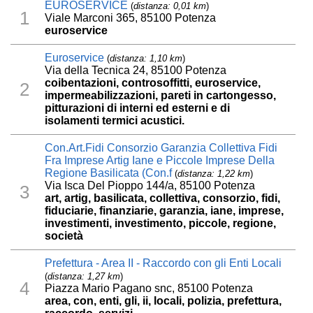
EUROSERVICE
(
distanza: 0,01 km
)
1
Viale Marconi 365, 85100 Potenza
euroservice
Euroservice
(
distanza: 1,10 km
)
Via della Tecnica 24, 85100 Potenza
coibentazioni, controsoffitti, euroservice,
2
impermeabilizzazioni, pareti in cartongesso,
pitturazioni di interni ed esterni e di
isolamenti termici acustici.
Con.Art.Fidi Consorzio Garanzia Collettiva Fidi
Fra Imprese Artig Iane e Piccole Imprese Della
Regione Basilicata (Con.f
(
distanza: 1,22 km
)
Via Isca Del Pioppo 144/a, 85100 Potenza
3
art, artig, basilicata, collettiva, consorzio, fidi,
fiduciarie, finanziarie, garanzia, iane, imprese,
investimenti, investimento, piccole, regione,
società
Prefettura - Area II - Raccordo con gli Enti Locali
(
distanza: 1,27 km
)
4
Piazza Mario Pagano snc, 85100 Potenza
area, con, enti, gli, ii, locali, polizia, prefettura,