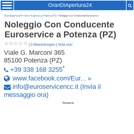
OrariDiApertura24
Oraridiapertura24
»
Orari di apertura a Potenza (PZ)
» Noleggio Con Conducente Euroservice
Noleggio Con Conducente
Euroservice
a Potenza (PZ)
|
0 Bewertungen
|
Vota ora!
Viale G. Marconi 365
85100
Potenza (PZ)
*
+39 338 168 3255
www.facebook.com/Eur... »
info
@
euroservicencc
.
it
(Invia il
messaggio ora)
Annuncio