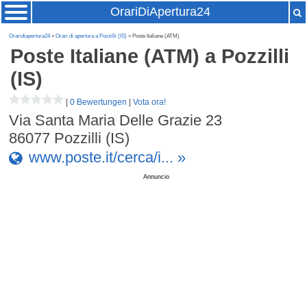
OrariDiApertura24
Oraridiapertura24
»
Orari di apertura a Pozzilli (IS)
» Poste Italiane (ATM)
Poste Italiane (ATM)
a Pozzilli
(IS)
|
0 Bewertungen
|
Vota ora!
Via Santa Maria Delle Grazie 23
86077
Pozzilli (IS)
www.poste.it/cerca/i... »
Annuncio