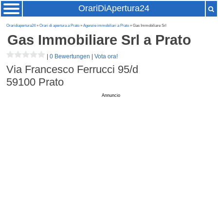
OrariDiApertura24
Oraridiapertura24
»
Orari di apertura a Prato
»
Agenzie immobiliari a Prato
» Gas Immobiliare Srl
Gas Immobiliare Srl
a Prato
|
0 Bewertungen
|
Vota ora!
Via Francesco Ferrucci 95/d
59100
Prato
Annuncio