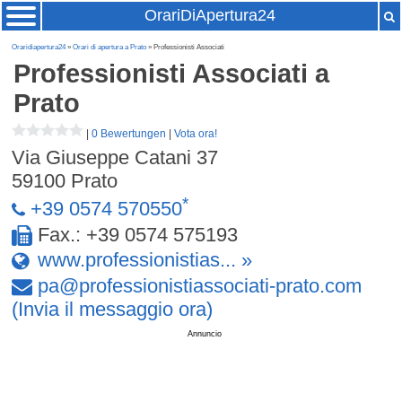
OrariDiApertura24
Oraridiapertura24
»
Orari di apertura a Prato
» Professionisti Associati
Professionisti Associati
a
Prato
|
0 Bewertungen
|
Vota ora!
Via Giuseppe Catani 37
59100
Prato
*
+39 0574 570550
Fax.: +39 0574 575193
www.professionistias... »
pa
@
professionistiassociati-prato
.
com
(Invia il messaggio ora)
Annuncio