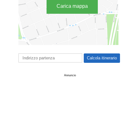
Carica mappa
Annuncio