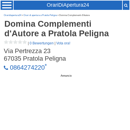
OrariDiApertura24
Oraridiapertura24
»
Orari di apertura a Pratola Peligna
» Domina Complementi d'Autore
Domina Complementi
d'Autore
a Pratola Peligna
|
0 Bewertungen
|
Vota ora!
Via Pertrezza 23
67035
Pratola Peligna
*
0864274220
Annuncio