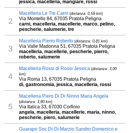
jessica, macelleria, mangiare, rossi
Macelleria Le Tre Carni
(
distanza: 0,59 km
)
Via Montello 84, 67035 Pratola Peligna
2
carni, macelleria, macellerie, marco, pelino,
pescherie, salumerie, tre
Macelleria Pierro Roberto
(
distanza: 0,81 km
)
Via Valle Madonna 51, 67035 Pratola Peligna
3
macelleria, macellerie, pescherie, pierro,
roberto, salumerie
Macelleria Rossi di Rossi Jessica
(
distanza: 3,00
km
)
4
Via Roma 13, 67035 Pratola Peligna
di, gastronomia, jessica, macelleria, rossi
Macelleria Piero Di Di Ninno Maria Angela
(
distanza: 3,80 km
)
5
Via Italica 33, 67030 Corfinio
angela, macelleria, macellerie, maria, ninno,
pescherie, piero, salumerie
Guarapo Snc Di Di Marzio Sandro Domenico e