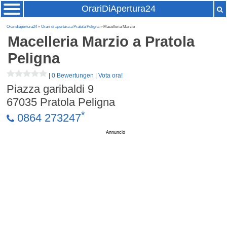
OrariDiApertura24
Oraridiapertura24
»
Orari di apertura a Pratola Peligna
» Macelleria Marzio
Macelleria Marzio
a Pratola
Peligna
|
0 Bewertungen
|
Vota ora!
Piazza garibaldi 9
67035
Pratola Peligna
*
0864 273247
Annuncio