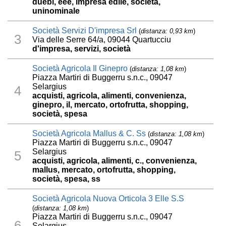
duebi, eee, impresa edile, società,
uninominale
Società Servizi D'impresa Srl
(
distanza: 0,93 km
)
3
Via delle Serre 64/a, 09044 Quartucciu
d'impresa, servizi, società
Società Agricola Il Ginepro
(
distanza: 1,08 km
)
Piazza Martiri di Buggerru s.n.c., 09047
Selargius
4
acquisti, agricola, alimenti, convenienza,
ginepro, il, mercato, ortofrutta, shopping,
società, spesa
Società Agricola Mallus & C. Ss
(
distanza: 1,08 km
)
Piazza Martiri di Buggerru s.n.c., 09047
Selargius
5
acquisti, agricola, alimenti, c., convenienza,
mallus, mercato, ortofrutta, shopping,
società, spesa, ss
Società Agricola Nuova Orticola 3 Elle S.S
(
distanza: 1,08 km
)
Piazza Martiri di Buggerru s.n.c., 09047
6
Selargius