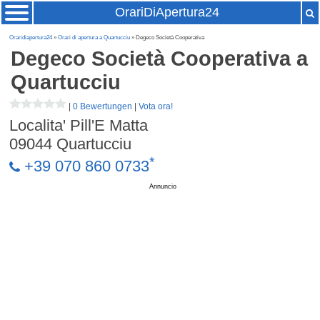
OrariDiApertura24
Oraridiapertura24
»
Orari di apertura a Quartucciu
» Degeco Società Cooperativa
Degeco Società Cooperativa
a
Quartucciu
|
0 Bewertungen
|
Vota ora!
Localita' Pill'E Matta
09044
Quartucciu
*
+39 070 860 0733
Annuncio