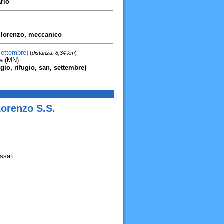
rio
i, lorenzo, meccanico
settembre)
(
distanza: 8,34 km
)
ga (MN)
ggio, rifugio, san, settembre)
Lorenzo S.S.
ssati.