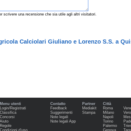
r scrivere una recensione che sia utile agli altri visitatori.
ricola Calciolari Giuliano e Lorenzo S.S. a Qui
Menu utenti
Contatto
Partner
Città
Login/Registrati
Feedback
Mediakit
Roma
Ven
Classifica
Suggerimenti
Stampa
Milano
Ver
Concorsi
Note legali
Napoli
Mes
Aiuto
Note legali App
Torino
Pad
Regole
Palermo
Trie
Condizioni d‘uso
Genova
Tara