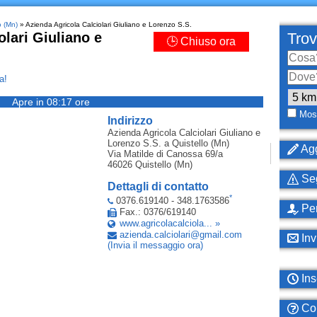
o (Mn)
» Azienda Agricola Calciolari Giuliano e Lorenzo S.S.
olari Giuliano e
Trov
🕒 Chiuso ora
a!
Apre in 08:17 ore
Most
Indirizzo
Azienda Agricola Calciolari Giuliano e
Lorenzo S.S.
a Quistello (Mn)
Agg
Via Matilde di Canossa 69/a
46026
Quistello (Mn)
Seg
Dettagli di contatto
*
0376.619140 - 348.1763586
Per
Fax.: 0376/619140
www.agricolacalciola... »
azienda
.
calciolari
@
gmail
.
com
Inv
(Invia il messaggio ora)
Ins
Com