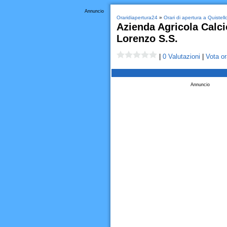
Annuncio
Oraridiapertura24
»
Orari di apertura a Quistell
Azienda Agricola Calci
Lorenzo S.S.
|
0 Valutazioni
|
Vota or
Annuncio