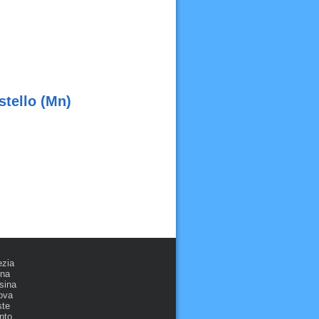
stello (Mn)
ezia
ona
sina
ova
ste
nto