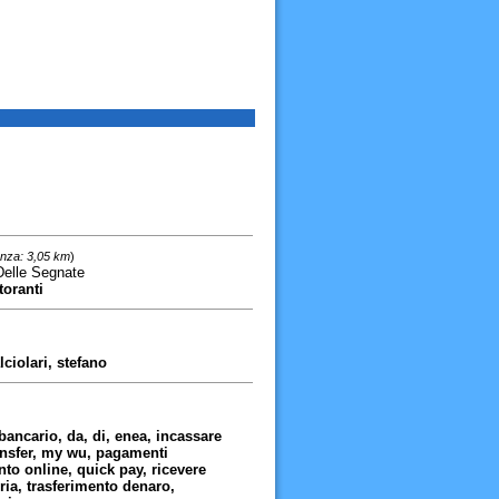
anza: 3,05 km
)
elle Segnate
toranti
ciolari, stefano
bancario, da, di, enea, incassare
ansfer, my wu, pagamenti
o online, quick pay, ricevere
ria, trasferimento denaro,