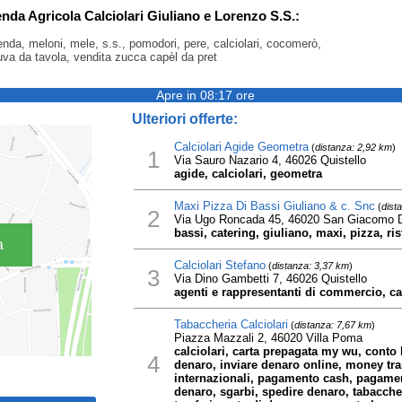
enda Agricola Calciolari Giuliano e Lorenzo S.S.:
ienda, meloni, mele, s.s., pomodori, pere, calciolari, cocomerò,
uva da tavola, vendita zucca capèl da pret
Apre in 08:17 ore
Ulteriori offerte:
Calciolari Agide Geometra
(
distanza: 2,92 km
)
1
Via Sauro Nazario 4, 46026 Quistello
agide, calciolari, geometra
Maxi Pizza Di Bassi Giuliano & c. Snc
(
dist
2
Via Ugo Roncada 45, 46020 San Giacomo D
bassi, catering, giuliano, maxi, pizza, ris
a
Calciolari Stefano
(
distanza: 3,37 km
)
3
Via Dino Gambetti 7, 46026 Quistello
agenti e rappresentanti di commercio, cal
Tabaccheria Calciolari
(
distanza: 7,67 km
)
Piazza Mazzali 2, 46020 Villa Poma
calciolari, carta prepagata my wu, conto 
4
denaro, inviare denaro online, money tr
internazionali, pagamento cash, pagament
denaro, sgarbi, spedire denaro, tabacche