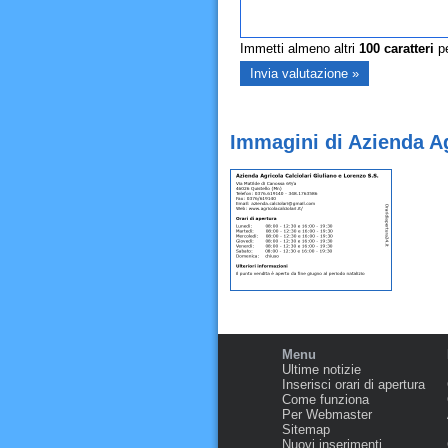
Immetti almeno altri
100
caratteri
pe
Immagini di Azienda Ag
Menu
Ultime notizie
Inserisci orari di apertura
Come funziona
Per Webmaster
Sitemap
Nuovi inserimenti