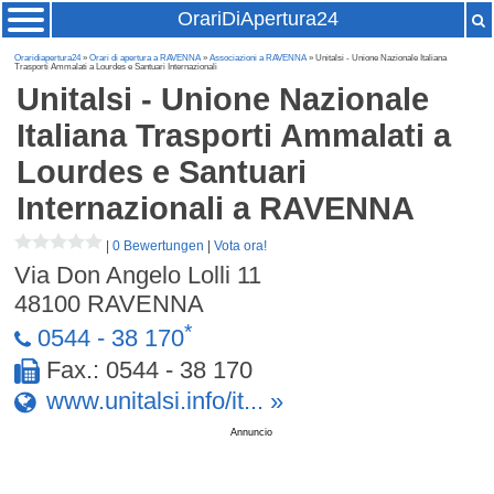
OrariDiApertura24
Oraridiapertura24
»
Orari di apertura a RAVENNA
»
Associazioni a RAVENNA
» Unitalsi - Unione Nazionale Italiana
Trasporti Ammalati a Lourdes e Santuari Internazionali
Unitalsi - Unione Nazionale
Italiana Trasporti Ammalati a
Lourdes e Santuari
Internazionali
a RAVENNA
|
0 Bewertungen
|
Vota ora!
Via Don Angelo Lolli 11
48100
RAVENNA
*
0544 - 38 170
Fax.: 0544 - 38 170
www.unitalsi.info/it... »
Annuncio