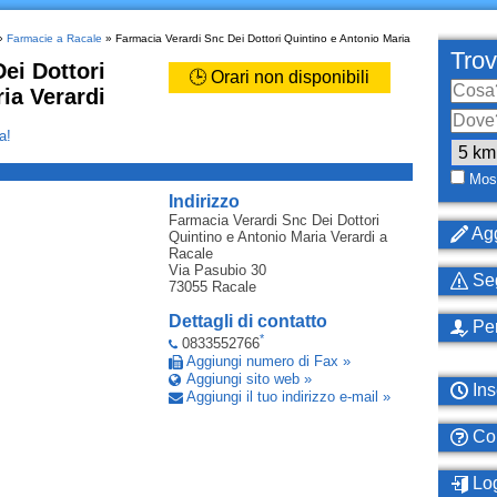
»
Farmacie a Racale
» Farmacia Verardi Snc Dei Dottori Quintino e Antonio Maria
Trov
ei Dottori
🕒 Orari non disponibili
ia Verardi
a!
_
Most
Indirizzo
Farmacia Verardi Snc Dei Dottori
Agg
Quintino e Antonio Maria Verardi
a
Racale
Via Pasubio 30
Seg
73055
Racale
Dettagli di contatto
Per
*
0833552766
Aggiungi numero di Fax »
Aggiungi sito web »
Ins
Aggiungi il tuo indirizzo e-mail »
Com
Log