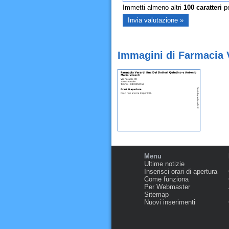
Immetti almeno altri
100
caratteri
pe
Immagini di Farmacia V
Menu
Ultime notizie
Inserisci orari di apertura
Come funziona
Per Webmaster
Sitemap
Nuovi inserimenti