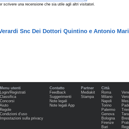
r scrivere una recensione che sia utile agli altri visitatori.
erardi Snc Dei Dottori Quintino e Antonio Mari
Menu utenti
Contatto
Partner
Città
Login/Registrati
Feedback
Mediakit
Roma
Ven
Classifica
Suggerimenti
Stampa
Milano
Ver
Concorsi
Note legali
Napoli
Mes
Aiuto
Note legali App
Torino
Pad
Regole
Palermo
Trie
Condizioni d‘uso
Genova
Tara
Impostazioni sulla privacy
Bologna
Bres
Firenze
Prat
Bari
Regg