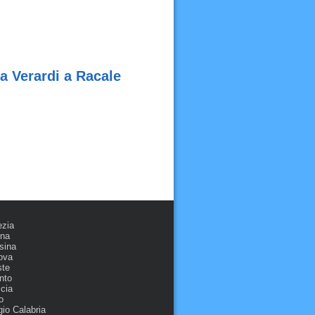
a Verardi a Racale
ezia
ona
sina
ova
ste
nto
cia
o
io Calabria