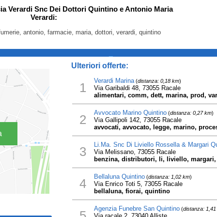
ia Verardi Snc Dei Dottori Quintino e Antonio Maria
Verardi:
fumerie, antonio, farmacie, maria, dottori, verardi, quintino
_
Ulteriori offerte:
Verardi Marina
(
distanza: 0,18 km
)
1
Via Garibaldi 48, 73055 Racale
alimentari, comm, dett, marina, prod, var
Avvocato Marino Quintino
(
distanza: 0,27 km
)
2
Via Gallipoli 142, 73055 Racale
avvocati, avvocato, legge, marino, proces
a
Li.Ma. Snc Di Liviello Rossella & Margari Qu
3
Via Melissano, 73055 Racale
benzina, distributori, li, liviello, margari
Bellaluna Quintino
(
distanza: 1,02 km
)
4
Via Enrico Toti 5, 73055 Racale
bellaluna, fiorai, quintino
Agenzia Funebre San Quintino
(
distanza: 1,4
5
Via racale 2, 73040 Alliste