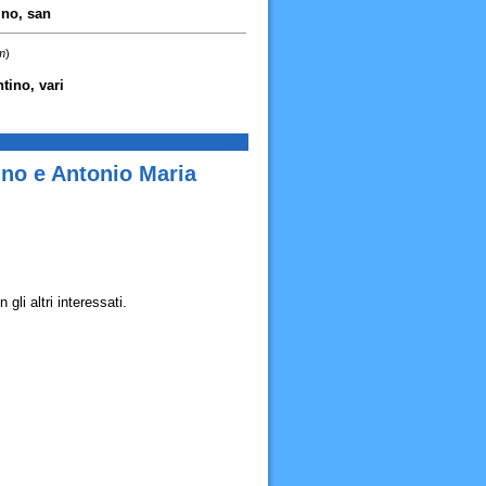
ino, san
m
)
ntino, vari
ino e Antonio Maria
li altri interessati.