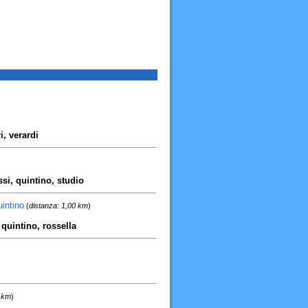
i, verardi
si, quintino, studio
intino
(
distanza: 1,00 km
)
, quintino, rossella
1 km
)