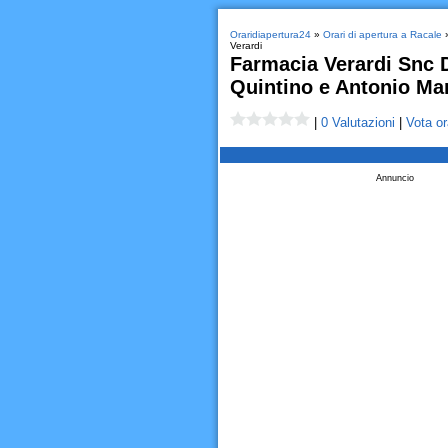
Oraridiapertura24
»
Orari di apertura a Racale
Verardi
Farmacia Verardi Snc D
Quintino e Antonio Mar
|
0 Valutazioni
|
Vota or
Annuncio