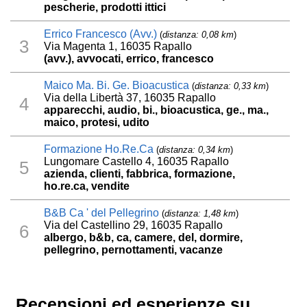
pescherie, prodotti ittici
Errico Francesco (Avv.)
(
distanza: 0,08 km
)
3
Via Magenta 1, 16035 Rapallo
(avv.), avvocati, errico, francesco
Maico Ma. Bi. Ge. Bioacustica
(
distanza: 0,33 km
)
Via della Libertà 37, 16035 Rapallo
4
apparecchi, audio, bi., bioacustica, ge., ma.,
maico, protesi, udito
Formazione Ho.Re.Ca
(
distanza: 0,34 km
)
Lungomare Castello 4, 16035 Rapallo
5
azienda, clienti, fabbrica, formazione,
ho.re.ca, vendite
B&B Ca ' del Pellegrino
(
distanza: 1,48 km
)
Via del Castellino 29, 16035 Rapallo
6
albergo, b&b, ca, camere, del, dormire,
pellegrino, pernottamenti, vacanze
Recensioni ed esperienze su