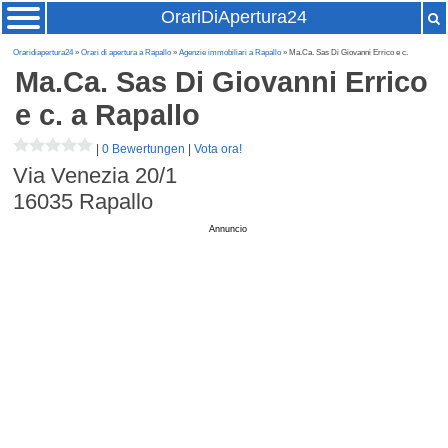
OrariDiApertura24
Oraridiapertura24
»
Orari di apertura a Rapallo
»
Agenzie immobiliari a Rapallo
» Ma.Ca. Sas Di Giovanni Errico e c.
Ma.Ca. Sas Di Giovanni Errico
e c.
a Rapallo
|
0 Bewertungen
|
Vota ora!
Via Venezia 20/1
16035
Rapallo
Annuncio