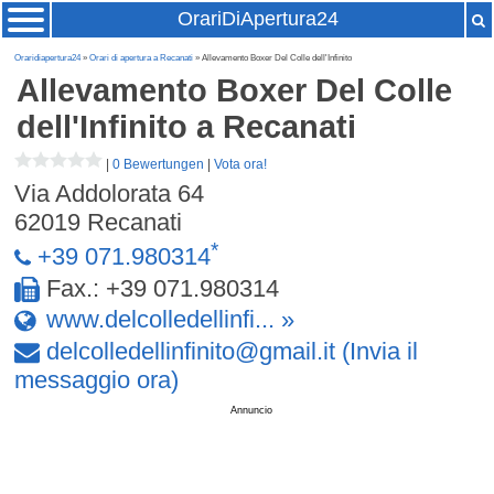
OrariDiApertura24
Oraridiapertura24
»
Orari di apertura a Recanati
» Allevamento Boxer Del Colle dell'Infinito
Allevamento Boxer Del Colle
dell'Infinito
a Recanati
|
0 Bewertungen
|
Vota ora!
Via Addolorata 64
62019
Recanati
*
+39 071.980314
Fax.: +39 071.980314
www.delcolledellinfi... »
delcolledellinfinito
@
gmail
.
it
(Invia il
messaggio ora)
Annuncio