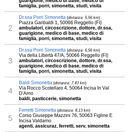
guarigione, medico di base, medico di
famiglia, porri, simonetta, studi, visita
Dr.ssa Porri Simonetta
(
distanza: 5,56 km
)
Piazza Garibaldi 1, 50066 Reggello (FI)
2
ambulatori, circoscrizione, dottore, dr.ssa,
guarigione, medico di base, medico di
famiglia, porri, simonetta, studi, visita
Dr.ssa Porri Simonetta
(
distanza: 6,56 km
)
Via della Libertà 47/A, 50066 Reggello (FI)
3
ambulatori, circoscrizione, dottore, dr.ssa,
guarigione, medico di base, medico di
famiglia, porri, simonetta, studi, visita
Baldi Simonetta
(
distanza: 7,43 km
)
Via Rocco Scotellaro 4, 50064 Incisa In Val
4
D'Arno
baldi, pasticcerie, simonetta
Ferretti Simonetta
(
distanza: 8,13 km
)
Corso Giuseppe Mazzini 76, 50063 Figline E
5
Incisa Valdarno
agenti, assicuraz, ferretti, serv, simonetta