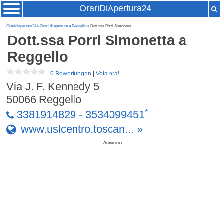
OrariDiApertura24
Oraridiapertura24
»
Orari di apertura a Reggello
» Dott.ssa Porri Simonetta
Dott.ssa Porri Simonetta
a
Reggello
|
0 Bewertungen
|
Vota ora!
Via J. F. Kennedy 5
50066
Reggello
*
3381914829 - 3534099451
www.uslcentro.toscan... »
Annuncio