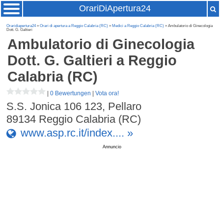
OrariDiApertura24
Oraridiapertura24
»
Orari di apertura a Reggio Calabria (RC)
»
Medici a Reggio Calabria (RC)
» Ambulatorio di Ginecologia
Dott. G. Galtieri
Ambulatorio di Ginecologia
Dott. G. Galtieri
a Reggio
Calabria (RC)
|
0 Bewertungen
|
Vota ora!
S.S. Jonica 106 123, Pellaro
89134
Reggio Calabria (RC)
www.asp.rc.it/index.... »
Annuncio