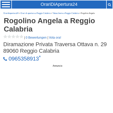
OrariDiApertura24
Oraridiapertura24
»
Orari di apertura a Reggio Calabria
»
Tabaccherie a Reggio Calabria
» Rogolino Angela
Rogolino Angela
a Reggio
Calabria
|
0 Bewertungen
|
Vota ora!
Diramazione Privata Traversa Ottava n. 29
89060
Reggio Calabria
*
0965358913
Annuncio