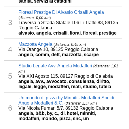
sanità, servizi ai cittadini
Floreal Prestige Di Alvasio Crisalli Angela
(
distanza: 0,00 km
)
3
Traversa n Strada Statale 106 Iii Tratto 83, 89135
Reggio Calabria
alvasio, angela, crisalli, fiorai, floreal, prestige
Mazzotta Angela
(
distanza: 0,45 km
)
4
Via Orange 10, 89125 Reggio Calabria
angela, comm, dett, mazzotta, scarpe
Studio Legale Avv. Angela Modafferi
(
distanza: 1,01
km
)
5
Via XXI Agosto 115, 89127 Reggio di Calabria
angela, avv., avvocato, consulenze, diritto,
legale, legge, modafferi, reati, studio, tutela
Un mondo di pizza by Minniti - Modafferi Snc di
Angela Modafferi & C.
(
distanza: 2,37 km
)
6
Via Nicola Furnari 5/7, 89132 Reggio Calabria
angela, b&b, by, c., di, hotel, minniti,
modafferi, mondo, pizza, snc, un