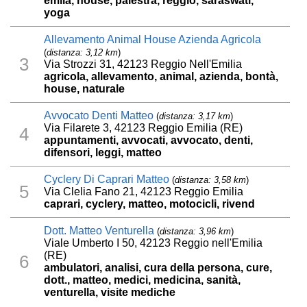
emila, house, palestra, reggio, saraswati,
yoga
Allevamento Animal House Azienda Agricola
(
distanza: 3,12 km
)
3
Via Strozzi 31, 42123 Reggio Nell'Emilia
agricola, allevamento, animal, azienda, bontà,
house, naturale
Avvocato Denti Matteo
(
distanza: 3,17 km
)
Via Filarete 3, 42123 Reggio Emilia (RE)
4
appuntamenti, avvocati, avvocato, denti,
difensori, leggi, matteo
Cyclery Di Caprari Matteo
(
distanza: 3,58 km
)
5
Via Clelia Fano 21, 42123 Reggio Emilia
caprari, cyclery, matteo, motocicli, rivend
Dott. Matteo Venturella
(
distanza: 3,96 km
)
Viale Umberto I 50, 42123 Reggio nell'Emilia
(RE)
6
ambulatori, analisi, cura della persona, cure,
dott., matteo, medici, medicina, sanità,
venturella, visite mediche