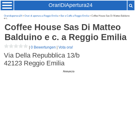
OrariDiApertura24
Oraridiapertura24
»
Orari di apertura a Reggio Emilia
»
Bar e Caffè a Reggio Emilia
» Coffee House Sas Di Matteo Balduino
e c.
Coffee House Sas Di Matteo
Balduino e c.
a Reggio Emilia
|
0 Bewertungen
|
Vota ora!
Via Della Repubblica 13/b
42123
Reggio Emilia
Annuncio