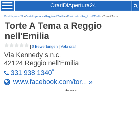
OrariDiApertura24
Oraridiapertura24
»
Orari di apertura a Reggio nell'Emilia
»
Pasticcerie a Reggio nell'Emilia
» Torte A Tema
Torte A Tema
a Reggio
nell'Emilia
|
0 Bewertungen
|
Vota ora!
Via Kennedy s.n.c.
42124
Reggio nell'Emilia
*
331 938 1340
www.facebook.com/tor... »
Annuncio