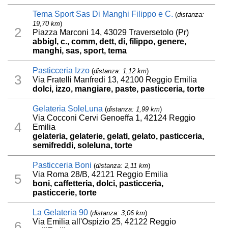
Tema Sport Sas Di Manghi Filippo e C.
(
distanza:
19,70 km
)
2
Piazza Marconi 14, 43029 Traversetolo (Pr)
abbigl, c., comm, dett, di, filippo, genere,
manghi, sas, sport, tema
Pasticceria Izzo
(
distanza: 1,12 km
)
3
Via Fratelli Manfredi 13, 42100 Reggio Emilia
dolci, izzo, mangiare, paste, pasticceria, torte
Gelateria SoleLuna
(
distanza: 1,99 km
)
Via Cocconi Cervi Genoeffa 1, 42124 Reggio
4
Emilia
gelateria, gelaterie, gelati, gelato, pasticceria,
semifreddi, soleluna, torte
Pasticceria Boni
(
distanza: 2,11 km
)
Via Roma 28/B, 42121 Reggio Emilia
5
boni, caffetteria, dolci, pasticceria,
pasticcerie, torte
La Gelateria 90
(
distanza: 3,06 km
)
Via Emilia all'Ospizio 25, 42122 Reggio
6