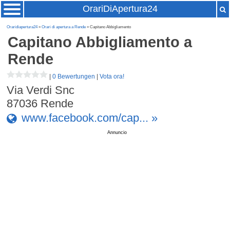
OrariDiApertura24
Oraridiapertura24
»
Orari di apertura a Rende
» Capitano Abbigliamento
Capitano Abbigliamento
a
Rende
|
0 Bewertungen
|
Vota ora!
Via Verdi Snc
87036
Rende
www.facebook.com/cap... »
Annuncio