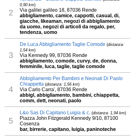
0,90 km
)
Via galilei galileo 18, 87036 Rende
2
abbigliamento, camice, cappotti, casual, di,
giacche, likeaman, negozi di abbigliamento
da uomo, negozi di articoli da regalo, per,
tendenza, uomo
De Luca Abbigliamento Taglie Comode
(
distanza:
1,54 km
)
3
Via Kennedy 99, 87036 Rende
abbigliamento, comode, curvy, de, donna,
femminile, luca, taglie, taglie comode
Abbigliamento Per Bambini e Neonati Di Paolo
Chiappetta
(
distanza: 1,56 km
)
4
Via Carlo Carra', 87036 Rende
abbigl, abbigliamento, bambini, chiappetta,
comm, dett, neonati, paolo
L&o Sas Di Capitano Luigia & c.
(
distanza: 1,94 km
)
Piazza John Fitzgerald Kennedy 9/10, 87100
5
Cosenza
bar, birrerie, capitano, luigia, paninoteche