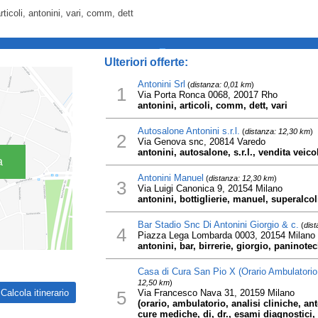
rticoli, antonini, vari, comm, dett
_
Ulteriori offerte:
Antonini Srl
(
distanza: 0,01 km
)
1
Via Porta Ronca 0068, 20017 Rho
antonini, articoli, comm, dett, vari
Autosalone Antonini s.r.l.
(
distanza: 12,30 km
)
2
Via Genova snc, 20814 Varedo
antonini, autosalone, s.r.l., vendita veic
a
Antonini Manuel
(
distanza: 12,30 km
)
3
Via Luigi Canonica 9, 20154 Milano
antonini, bottiglierie, manuel, superalcoli
Bar Stadio Snc Di Antonini Giorgio & c.
(
dist
4
Piazza Lega Lombarda 0003, 20154 Milano
antonini, bar, birrerie, giorgio, paninote
Casa di Cura San Pio X (Orario Ambulatorio d
12,50 km
)
5
Via Francesco Nava 31, 20159 Milano
(orario, ambulatorio, analisi cliniche, ant
cure mediche, di, dr., esami diagnostici,