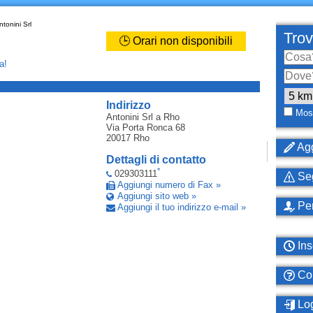
tonini Srl
Trov
🕒 Orari non disponibili
a!
_
Indirizzo
Most
Antonini Srl
a Rho
Via Porta Ronca 68
20017
Rho
Agg
Dettagli di contatto
*
029303111
Seg
Aggiungi numero di Fax »
Aggiungi sito web »
Per
Aggiungi il tuo indirizzo e-mail »
Ins
Com
Log