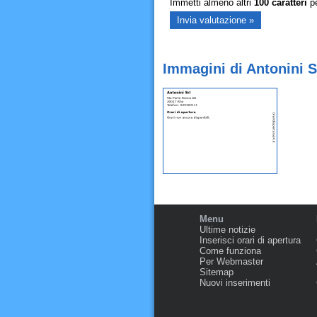
Immetti almeno altri
100
caratteri
pe
Immagini di Antonini S
Menu
Ultime notizie
Inserisci orari di apertura
Come funziona
Per Webmaster
Sitemap
Nuovi inserimenti