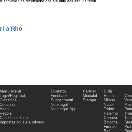
r scrivere una recensione che sia utile agli altri visitatori.
rl a Rho
Menu utenti
Contatto
Partner
Città
Login/Registrati
Feedback
Mediakit
Roma
Ven
Classifica
Suggerimenti
Stampa
Milano
Ver
Concorsi
Note legali
Napoli
Mes
Aiuto
Note legali App
Torino
Pad
Regole
Palermo
Trie
Condizioni d‘uso
Genova
Tara
Impostazioni sulla privacy
Bologna
Bres
Firenze
Prat
Bari
Regg