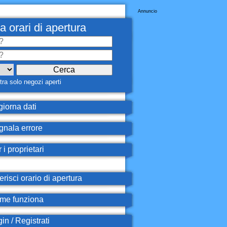
Annuncio
a orari di apertura
ra solo negozi aperti
iorna dati
nala errore
 i proprietari
erisci orario di apertura
e funziona
in / Registrati