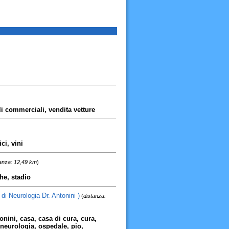
oli commerciali, vendita vetture
ci, vini
anza: 12,49 km
)
che, stadio
i Neurologia Dr. Antonini )
(
distanza:
onini, casa, casa di cura, cura,
 neurologia, ospedale, pio,