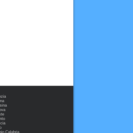
ezia
ona
sina
ova
ste
nto
cia
o
io Calabria