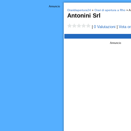
Annuncio
Oraridiapertura24
»
Orari di apertura a Rho
» An
Antonini Srl
|
0 Valutazioni
|
Vota or
Annuncio