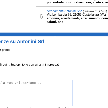
poliambulatorio, prelievi, san, visite spec
Arredamenti Antonini Snc
(
distanza: 13,47 km
)
6
Via Lombardia 75, 21053 Castellanza (VA)
antonini, arredamenti, arredamento, comp
salotti, snc
_
nze su Antonini Srl
r primo!
 qui la tua opinione con gli altri interessati.