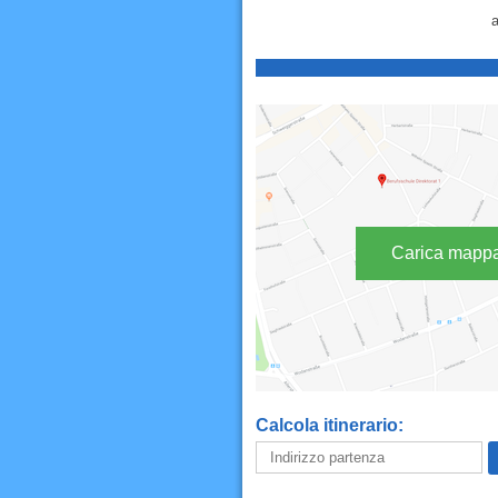
a
Carica mapp
Calcola itinerario: