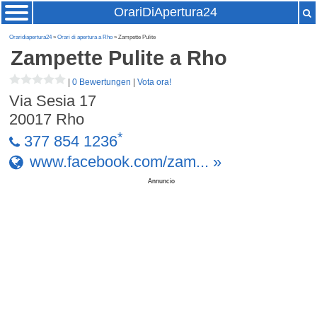
OrariDiApertura24
Oraridiapertura24
»
Orari di apertura a Rho
» Zampette Pulite
Zampette Pulite
a Rho
|
0 Bewertungen
|
Vota ora!
Via Sesia 17
20017
Rho
*
377 854 1236
www.facebook.com/zam... »
Annuncio