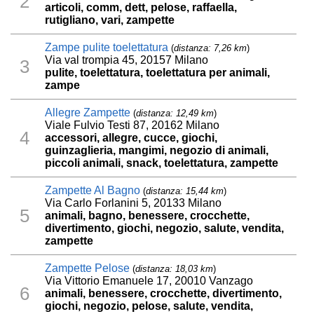
2
articoli, comm, dett, pelose, raffaella,
rutigliano, vari, zampette
Zampe pulite toelettatura
(
distanza: 7,26 km
)
Via val trompia 45, 20157 Milano
3
pulite, toelettatura, toelettatura per animali,
zampe
Allegre Zampette
(
distanza: 12,49 km
)
Viale Fulvio Testi 87, 20162 Milano
4
accessori, allegre, cucce, giochi,
guinzaglieria, mangimi, negozio di animali,
piccoli animali, snack, toelettatura, zampette
Zampette Al Bagno
(
distanza: 15,44 km
)
Via Carlo Forlanini 5, 20133 Milano
5
animali, bagno, benessere, crocchette,
divertimento, giochi, negozio, salute, vendita,
zampette
Zampette Pelose
(
distanza: 18,03 km
)
Via Vittorio Emanuele 17, 20010 Vanzago
6
animali, benessere, crocchette, divertimento,
giochi, negozio, pelose, salute, vendita,