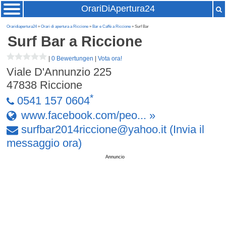
OrariDiApertura24
Oraridiapertura24
»
Orari di apertura a Riccione
»
Bar e Caffè a Riccione
» Surf Bar
Surf Bar
a Riccione
|
0 Bewertungen
|
Vota ora!
Viale D'Annunzio 225
47838
Riccione
*
0541 157 0604
www.facebook.com/peo... »
surfbar2014riccione
@
yahoo
.
it
(Invia il
messaggio ora)
Annuncio