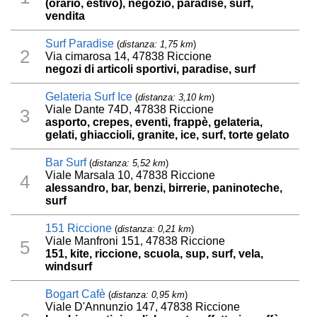
(orario, estivo), negozio, paradise, surf,
vendita
Surf Paradise
(
distanza: 1,75 km
)
2
Via cimarosa 14, 47838 Riccione
negozi di articoli sportivi, paradise, surf
Gelateria Surf Ice
(
distanza: 3,10 km
)
Viale Dante 74D, 47838 Riccione
3
asporto, crepes, eventi, frappè, gelateria,
gelati, ghiaccioli, granite, ice, surf, torte gelato
Bar Surf
(
distanza: 5,52 km
)
Viale Marsala 10, 47838 Riccione
4
alessandro, bar, benzi, birrerie, paninoteche,
surf
151 Riccione
(
distanza: 0,21 km
)
Viale Manfroni 151, 47838 Riccione
5
151, kite, riccione, scuola, sup, surf, vela,
windsurf
Bogart Cafè
(
distanza: 0,95 km
)
Viale D'Annunzio 147, 47838 Riccione