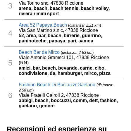
Via Torino snc, 47838 Riccione
3
arena, beach, beach tennis, beach volley,
riviera rimini sport
Area 52 Papaya Beach
(
distanza: 2,21 km
)
Via San Martino s.n.c, 47838 Riccione
4
52, area, bar, beach, birrerie, guerrino,
paninoteche, papaya, pari, samoa
Beach Bar da Mirco
(
distanza: 2,53 km
)
Viale Antonio Gramsci 101, 47838 Riccione
5
(RN)
amici, bar, beach, bevande, carne, cibo,
condivisione, da, hamburger, mirco, pizza
Fashion Beach Di Boccuzzi Gaetano
(
distanza:
2,58 km
)
6
Viale Fratelli Cairoli 2, 47838 Riccione
abbigl, beach, boccuzzi, comm, dett, fashion,
gaetano, genere
Recensioni ed esperienze su