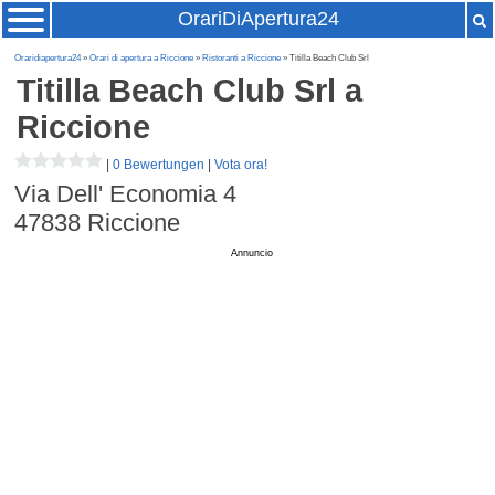
OrariDiApertura24
Oraridiapertura24
»
Orari di apertura a Riccione
»
Ristoranti a Riccione
» Titilla Beach Club Srl
Titilla Beach Club Srl
a
Riccione
|
0 Bewertungen
|
Vota ora!
Via Dell' Economia 4
47838
Riccione
Annuncio