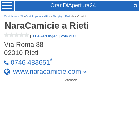
OrariDiApertura24
Oraridiapertura24
»
Orari di apertura a Rieti
»
Shopping a Rieti
» NaraCamicie
NaraCamicie
a Rieti
|
0 Bewertungen
|
Vota ora!
Via Roma 88
02010
Rieti
*
0746 483651
www.naracamicie.com »
Annuncio