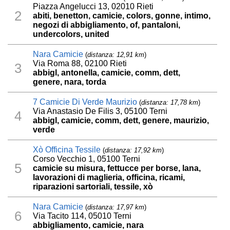
Piazza Angelucci 13, 02010 Rieti
2
abiti, benetton, camicie, colors, gonne, intimo,
negozi di abbigliamento, of, pantaloni,
undercolors, united
Nara Camicie
(
distanza: 12,91 km
)
Via Roma 88, 02100 Rieti
3
abbigl, antonella, camicie, comm, dett,
genere, nara, torda
7 Camicie Di Verde Maurizio
(
distanza: 17,78 km
)
Via Anastasio De Filis 3, 05100 Terni
4
abbigl, camicie, comm, dett, genere, maurizio,
verde
Xò Officina Tessile
(
distanza: 17,92 km
)
Corso Vecchio 1, 05100 Terni
5
camicie su misura, fettucce per borse, lana,
lavorazioni di maglieria, officina, ricami,
riparazioni sartoriali, tessile, xò
Nara Camicie
(
distanza: 17,97 km
)
6
Via Tacito 114, 05010 Terni
abbigliamento, camicie, nara