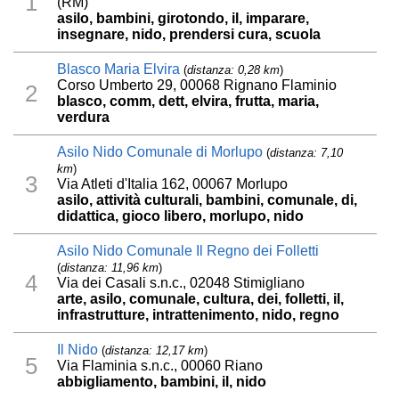
1
(RM)
asilo, bambini, girotondo, il, imparare,
insegnare, nido, prendersi cura, scuola
Blasco Maria Elvira
(
distanza: 0,28 km
)
Corso Umberto 29, 00068 Rignano Flaminio
2
blasco, comm, dett, elvira, frutta, maria,
verdura
Asilo Nido Comunale di Morlupo
(
distanza: 7,10
km
)
3
Via Atleti d'Italia 162, 00067 Morlupo
asilo, attività culturali, bambini, comunale, di,
didattica, gioco libero, morlupo, nido
Asilo Nido Comunale Il Regno dei Folletti
(
distanza: 11,96 km
)
4
Via dei Casali s.n.c., 02048 Stimigliano
arte, asilo, comunale, cultura, dei, folletti, il,
infrastrutture, intrattenimento, nido, regno
Il Nido
(
distanza: 12,17 km
)
5
Via Flaminia s.n.c., 00060 Riano
abbigliamento, bambini, il, nido