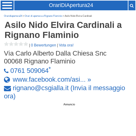
OrariDiApertura24
Oraridiapertura24
»
Orari di apertura a Rignano Flaminio
» Asilo Nido Elvira Cardinali
Asilo Nido Elvira Cardinali
a
Rignano Flaminio
|
0 Bewertungen
|
Vota ora!
Via Carlo Alberto Dalla Chiesa Snc
00068
Rignano Flaminio
*
0761 509064
www.facebook.com/asi... »
rignano
@
csgialla
.
it
(Invia il messaggio
ora)
Annuncio