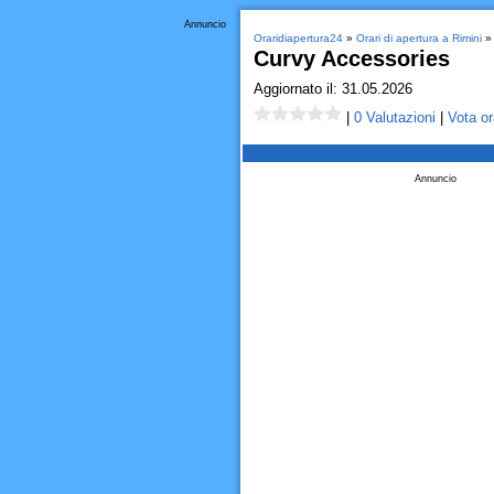
Annuncio
Oraridiapertura24
»
Orari di apertura a Rimini
» 
Curvy Accessories
Aggiornato il: 31.05.2026
|
0 Valutazioni
|
Vota or
Annuncio