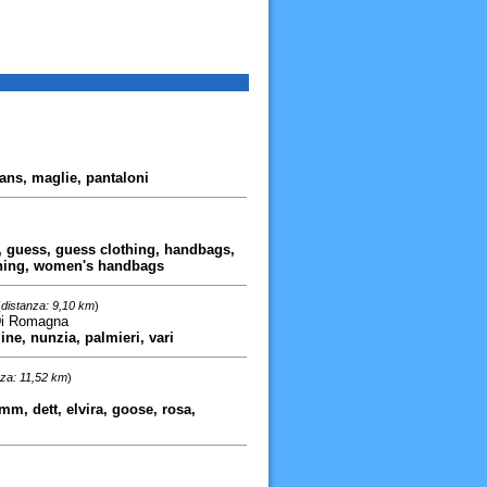
eans, maglie, pantaloni
n, guess, guess clothing, handbags,
thing, women's handbags
(
distanza: 9,10 km
)
 Di Romagna
ine, nunzia, palmieri, vari
nza: 11,52 km
)
mm, dett, elvira, goose, rosa,