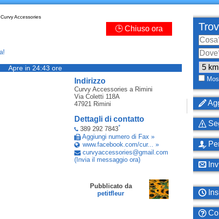
Curvy Accessories
Trov
🕒 Chiuso ora
a!
Apre in 24:43 ore
Most
Indirizzo
Curvy Accessories
a Rimini
Via Coletti 118A
Agg
47921
Rimini
Dettagli di contatto
Seg
*
389 292 7843
Aggiungi numero di Fax »
Per
www.facebook.com/cur... »
curvyaccessories
@
gmail
.
com
(Invia il messaggio ora)
Inv
Pubblicato da
Ins
petitfleur
Com