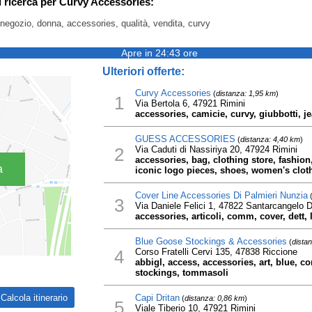
i ricerca per Curvy Accessories:
 negozio, donna, accessories, qualità, vendita, curvy
Apre in 24:43 ore
Ulteriori offerte:
Curvy Accessories
(
distanza: 1,95 km
)
1
Via Bertola 6, 47921 Rimini
accessories, camicie, curvy, giubbotti, j
GUESS ACCESSORIES
(
distanza: 4,40 km
)
2
Via Caduti di Nassiriya 20, 47924 Rimini
accessories, bag, clothing store, fashio
a
iconic logo pieces, shoes, women's clo
Cover Line Accessories Di Palmieri Nunzia
3
Via Daniele Felici 1, 47822 Santarcangelo
accessories, articoli, comm, cover, dett, l
Blue Goose Stockings & Accessories
(
dista
4
Corso Fratelli Cervi 135, 47838 Riccione
abbigl, access, accessories, art, blue, co
stockings, tommasoli
Capi Dritan
(
distanza: 0,86 km
)
5
Viale Tiberio 10, 47921 Rimini