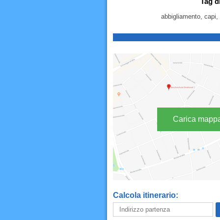
Tag d
abbigliamento, capi,
Carica mapp
Calcola itinerario: