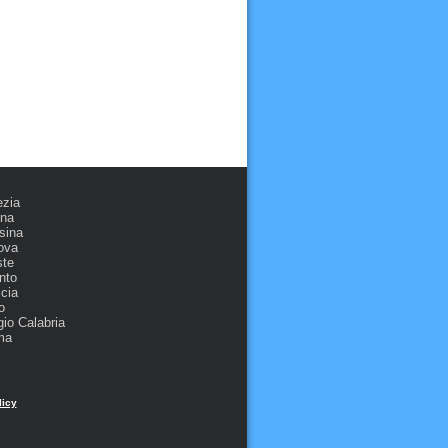
ezia
ona
sina
ova
ste
nto
cia
o
io Calabria
ma
licy