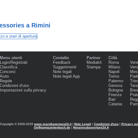
essories a Rimini
Menu utenti
Contatto
Partner
Città
Login/Registrati
Feedback
Mediakit
Roma
Ven
Classifica
Suggerimenti
Stampa
Milano
Ver
Concorsi
Note legali
Napoli
Mes
Aiuto
Note legali App
Torino
Pad
Regole
Palermo
Trie
Condizioni d‘uso
Genova
Tara
Impostazioni sulla privacy
Bologna
Bres
Firenze
Prat
Bari
Regg
Catania
Par
Copyright © 2009-2026
www.oraridiapertura24.it
|
Note Legali
|
Condizioni d'uso
|
Privacy po
Oeffnungszeitenbuch.de
|
Horairesdouverture24.fr