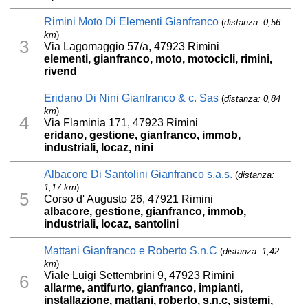
Rimini Moto Di Elementi Gianfranco
(
distanza: 0,56
km
)
3
Via Lagomaggio 57/a, 47923 Rimini
elementi, gianfranco, moto, motocicli, rimini,
rivend
Eridano Di Nini Gianfranco & c. Sas
(
distanza: 0,84
km
)
4
Via Flaminia 171, 47923 Rimini
eridano, gestione, gianfranco, immob,
industriali, locaz, nini
Albacore Di Santolini Gianfranco s.a.s.
(
distanza:
1,17 km
)
5
Corso d' Augusto 26, 47921 Rimini
albacore, gestione, gianfranco, immob,
industriali, locaz, santolini
Mattani Gianfranco e Roberto S.n.C
(
distanza: 1,42
km
)
Viale Luigi Settembrini 9, 47923 Rimini
6
allarme, antifurto, gianfranco, impianti,
installazione, mattani, roberto, s.n.c, sistemi,