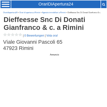
OrariDiApertura24
Oraridiapertura24
»
Orari di apertura a Rimini
»
Agenzie immobiliari a Rimini
» Dieffeesse Snc Di Donati Gianfranco & c.
Dieffeesse Snc Di Donati
Gianfranco & c.
a Rimini
|
0 Bewertungen
|
Vota ora!
Viale Giovanni Pascoli 65
47923
Rimini
Annuncio