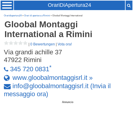
OrariDiApertura24
Oraridiapertura24
»
Orari di apertura a Rimini
» Gloobal Montaggi International
Gloobal Montaggi
International
a Rimini
|
0 Bewertungen
|
Vota ora!
Via grandi achille 37
47922
Rimini
*
345 720 0831
www.gloobalmontaggisrl.it »
info
@
gloobalmontaggisrl
.
it
(Invia il
messaggio ora)
Annuncio