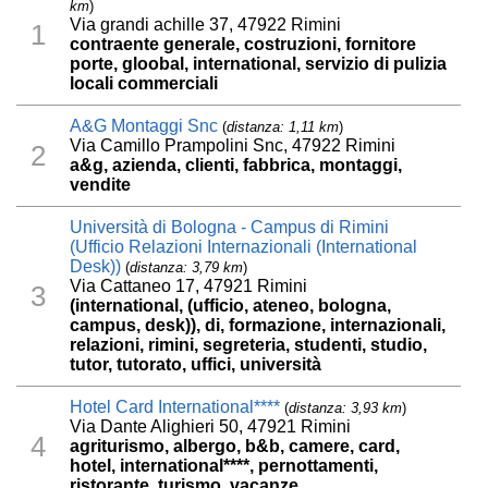
km
)
Via grandi achille 37, 47922 Rimini
1
contraente generale, costruzioni, fornitore
porte, gloobal, international, servizio di pulizia
locali commerciali
A&G Montaggi Snc
(
distanza: 1,11 km
)
Via Camillo Prampolini Snc, 47922 Rimini
2
a&g, azienda, clienti, fabbrica, montaggi,
vendite
Università di Bologna - Campus di Rimini
(Ufficio Relazioni Internazionali (International
Desk))
(
distanza: 3,79 km
)
Via Cattaneo 17, 47921 Rimini
3
(international, (ufficio, ateneo, bologna,
campus, desk)), di, formazione, internazionali,
relazioni, rimini, segreteria, studenti, studio,
tutor, tutorato, uffici, università
Hotel Card International****
(
distanza: 3,93 km
)
Via Dante Alighieri 50, 47921 Rimini
4
agriturismo, albergo, b&b, camere, card,
hotel, international****, pernottamenti,
ristorante, turismo, vacanze