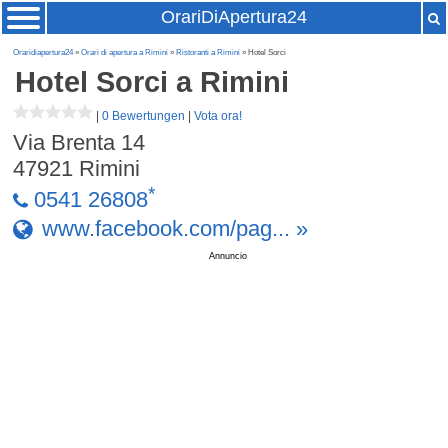
OrariDiApertura24
Oraridiapertura24
»
Orari di apertura a Rimini
»
Ristoranti a Rimini
» Hotel Sorci
Hotel Sorci
a Rimini
|
0 Bewertungen
|
Vota ora!
Via Brenta 14
47921
Rimini
*
0541 26808
www.facebook.com/pag... »
Annuncio