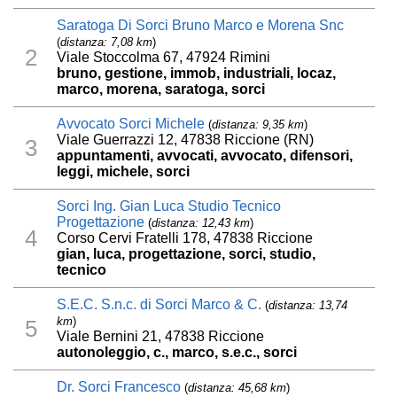
Saratoga Di Sorci Bruno Marco e Morena Snc
(
distanza: 7,08 km
)
2
Viale Stoccolma 67, 47924 Rimini
bruno, gestione, immob, industriali, locaz,
marco, morena, saratoga, sorci
Avvocato Sorci Michele
(
distanza: 9,35 km
)
Viale Guerrazzi 12, 47838 Riccione (RN)
3
appuntamenti, avvocati, avvocato, difensori,
leggi, michele, sorci
Sorci Ing. Gian Luca Studio Tecnico
Progettazione
(
distanza: 12,43 km
)
4
Corso Cervi Fratelli 178, 47838 Riccione
gian, luca, progettazione, sorci, studio,
tecnico
S.E.C. S.n.c. di Sorci Marco & C.
(
distanza: 13,74
km
)
5
Viale Bernini 21, 47838 Riccione
autonoleggio, c., marco, s.e.c., sorci
Dr. Sorci Francesco
(
distanza: 45,68 km
)