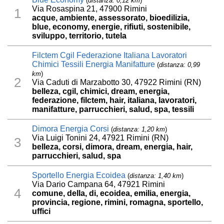
(
distanza: 0,12 km
)
Via Rosaspina 21, 47900 Rimini
1
acque, ambiente, assessorato, bioedilizia,
blue, economy, energie, rifiuti, sostenibile,
sviluppo, territorio, tutela
Filctem Cgil Federazione Italiana Lavoratori
Chimici Tessili Energia Manifatture
(
distanza: 0,99
km
)
2
Via Caduti di Marzabotto 30, 47922 Rimini (RN)
belleza, cgil, chimici, dream, energia,
federazione, filctem, hair, italiana, lavoratori,
manifatture, parrucchieri, salud, spa, tessili
Dimora Energia Corsi
(
distanza: 1,20 km
)
Via Luigi Tonini 24, 47921 Rimini (RN)
3
belleza, corsi, dimora, dream, energia, hair,
parrucchieri, salud, spa
Sportello Energia Ecoidea
(
distanza: 1,40 km
)
Via Dario Campana 64, 47921 Rimini
4
comune, della, di, ecoidea, emilia, energia,
provincia, regione, rimini, romagna, sportello,
uffici