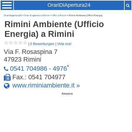
OrariDiApertura24
Oraridiapertura24
»
Orari di apertura a Rimini
»
Uffici a Rimini
» Rimini Ambiente (Ufficio Energia)
Rimini Ambiente (Ufficio
Energia)
a Rimini
|
0 Bewertungen
|
Vota ora!
Via F. Rosaspina 7
47923
Rimini
*
0541 704986 - 4976
Fax.: 0541 704977
www.riminiambiente.it »
Annuncio