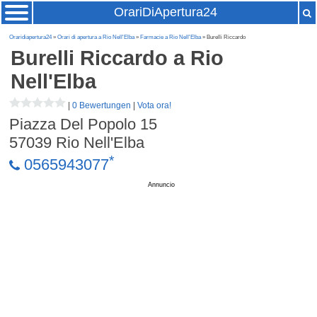
OrariDiApertura24
Oraridiapertura24
»
Orari di apertura a Rio Nell'Elba
»
Farmacie a Rio Nell'Elba
» Burelli Riccardo
Burelli Riccardo
a Rio
Nell'Elba
|
0 Bewertungen
|
Vota ora!
Piazza Del Popolo 15
57039
Rio Nell'Elba
*
0565943077
Annuncio