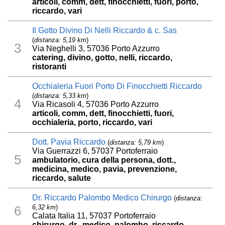
articoli, comm, dett, finocchietti, fuori, porto,
riccardo, vari
Il Gotto Divino Di Nelli Riccardo & c. Sas
(
distanza: 5,19 km
)
3
Via Neghelli 3, 57036 Porto Azzurro
catering, divino, gotto, nelli, riccardo,
ristoranti
Occhialeria Fuori Porto Di Finocchietti Riccardo
(
distanza: 5,33 km
)
4
Via Ricasoli 4, 57036 Porto Azzurro
articoli, comm, dett, finocchietti, fuori,
occhialeria, porto, riccardo, vari
Dott. Pavia Riccardo
(
distanza: 5,79 km
)
Via Guerrazzi 6, 57037 Portoferraio
5
ambulatorio, cura della persona, dott.,
medicina, medico, pavia, prevenzione,
riccardo, salute
Dr. Riccardo Palombo Medico Chirurgo
(
distanza:
6,32 km
)
6
Calata Italia 11, 57037 Portoferraio
chirurgo, dr., medico, palombo, riccardo