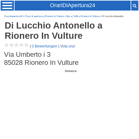
OrariDiApertura24
Oraridiapertura24
»
Orari di apertura a Rionero In Vulture
»
Bar e Caffè a Rionero In Vulture
» Di Lucchio Antonello
Di Lucchio Antonello
a
Rionero In Vulture
|
0 Bewertungen
|
Vota ora!
Via Umberto i 3
85028
Rionero In Vulture
Annuncio