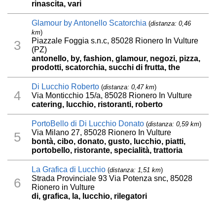
rinascita, vari
Glamour by Antonello Scatorchia
(
distanza: 0,46
km
)
Piazzale Foggia s.n.c, 85028 Rionero In Vulture
3
(PZ)
antonello, by, fashion, glamour, negozi, pizza,
prodotti, scatorchia, succhi di frutta, the
Di Lucchio Roberto
(
distanza: 0,47 km
)
4
Via Monticchio 15/a, 85028 Rionero In Vulture
catering, lucchio, ristoranti, roberto
PortoBello di Di Lucchio Donato
(
distanza: 0,59 km
)
Via Milano 27, 85028 Rionero In Vulture
5
bontà, cibo, donato, gusto, lucchio, piatti,
portobello, ristorante, specialità, trattoria
La Grafica di Lucchio
(
distanza: 1,51 km
)
Strada Provinciale 93 Via Potenza snc, 85028
6
Rionero in Vulture
di, grafica, la, lucchio, rilegatori