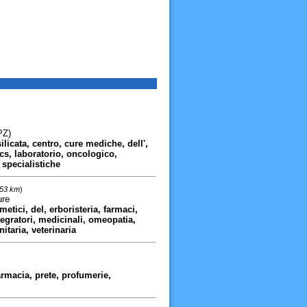
PZ)
ilicata, centro, cure mediche, dell',
ccs, laboratorio, oncologico,
 specialistiche
,53 km
)
ure
etici, del, erboristeria, farmaci,
ntegratori, medicinali, omeopatia,
itaria, veterinaria
armacia, prete, profumerie,