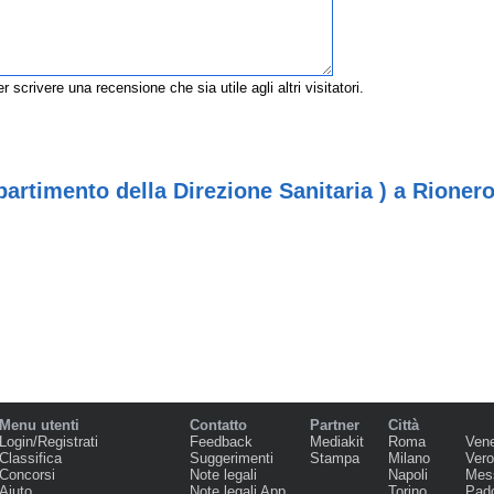
r scrivere una recensione che sia utile agli altri visitatori.
artimento della Direzione Sanitaria ) a Rionero
Menu utenti
Contatto
Partner
Città
Login/Registrati
Feedback
Mediakit
Roma
Ven
Classifica
Suggerimenti
Stampa
Milano
Ver
Concorsi
Note legali
Napoli
Mes
Aiuto
Note legali App
Torino
Pad