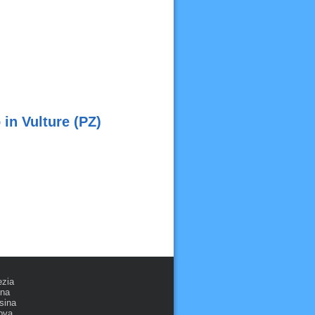
 in Vulture (PZ)
ezia
ona
sina
ova