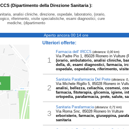
RCCS (Dipartimento della Direzione Sanitaria ):
nitaria, analisi cliniche, direzione, ospedale, laboratorio, (orario,
logico, riferimento, visite specialistiche, esami diagnostici, cure
mediche, (dipartimento
Aperto ancora 00:14 ore
Ulteriori offerte:
Farmacia dell' IRCCS
(
distanza: 0,00 km
)
Via Padre Pio 1, 85028 Rionero in Vulture (
1
(orario, ambulatorio, analisi cliniche, bas
della, di, esami diagnostici, farmacia, ir
ospedale, ospedaliera, riferimento, visite
Sanitaria Parafarmacia Del Prete
(
distanza: 0
a
Via Michele Rigillo 5, 85028 Rionero in Vult
2
analisi, bellezza, celiachia, cosmesi, cosm
farmacia, fitoterapia, glicemia, igiene, i
ortopedia, parafarmacia, prete, salute, san
Sanitaria Parafarmacia
(
distanza: 0,71 km
)
3
Via Roma Snc, 85028 Rionero In Vulture
erboristerie, farmacie, giuseppina, paraf
sanitaria