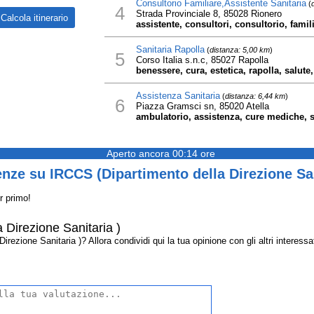
Consultorio Familiare,Assistente Sanitaria
(
4
Strada Provinciale 8, 85028 Rionero
assistente, consultori, consultorio, famili
Sanitaria Rapolla
(
distanza: 5,00 km
)
5
Corso Italia s.n.c, 85027 Rapolla
benessere, cura, estetica, rapolla, salute,
Assistenza Sanitaria
(
distanza: 6,44 km
)
6
Piazza Gramsci sn, 85020 Atella
ambulatorio, assistenza, cure mediche, san
Aperto ancora 00:14 ore
nze su IRCCS (Dipartimento della Direzione San
r primo!
 Direzione Sanitaria )
ezione Sanitaria )? Allora condividi qui la tua opinione con gli altri interessat