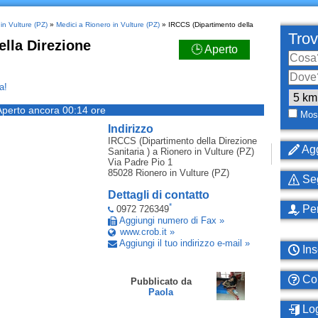
in Vulture (PZ)
»
Medici a Rionero in Vulture (PZ)
» IRCCS (Dipartimento della
Trov
lla Direzione
🕒 Aperto
a!
Aperto ancora 00:14 ore
Most
Indirizzo
IRCCS (Dipartimento della Direzione
Agg
Sanitaria )
a Rionero in Vulture (PZ)
Via Padre Pio 1
85028
Rionero in Vulture (PZ)
Seg
Dettagli di contatto
*
Per
0972 726349
Aggiungi numero di Fax »
www.crob.it »
Aggiungi il tuo indirizzo e-mail »
Ins
Com
Pubblicato da
Paola
Log