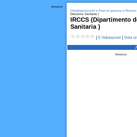
Annuncio
Oraridiapertura24
»
Orari di apertura a Rionero 
Direzione Sanitaria )
IRCCS (Dipartimento de
Sanitaria )
|
0 Valutazioni
|
Vota or
Annuncio