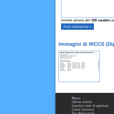
Immetti almeno altri
100
caratteri
pe
Immagini di IRCCS (Dip
Menu
Ultime notizie
Inserisci orari di apertura
Come funziona
Per Webmaster