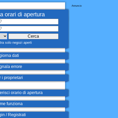
Annuncio
a orari di apertura
ra solo negozi aperti
iorna dati
nala errore
 i proprietari
erisci orario di apertura
e funziona
in / Registrati