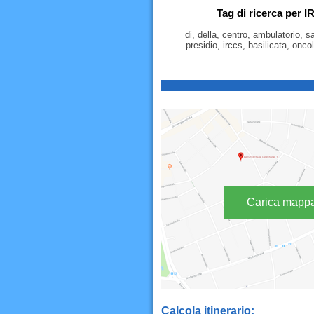
Tag di ricerca per I
di, della, centro, ambulatorio, sa
presidio, irccs, basilicata, onco
Carica mapp
Calcola itinerario: