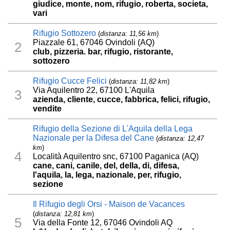
giudice, monte, nom, rifugio, roberta, societa,
vari
Rifugio Sottozero
(
distanza: 11,56 km
)
Piazzale 61, 67046 Ovindoli (AQ)
2
club, pizzeria. bar, rifugio, ristorante,
sottozero
Rifugio Cucce Felici
(
distanza: 11,82 km
)
Via Aquilentro 22, 67100 L'Aquila
3
azienda, cliente, cucce, fabbrica, felici, rifugio,
vendite
Rifugio della Sezione di L'Aquila della Lega
Nazionale per la Difesa del Cane
(
distanza: 12,47
km
)
4
Località Aquilentro snc, 67100 Paganica (AQ)
cane, cani, canile, del, della, di, difesa,
l'aquila, la, lega, nazionale, per, rifugio,
sezione
Il Rifugio degli Orsi - Maison de Vacances
(
distanza: 12,81 km
)
5
Via della Fonte 12, 67046 Ovindoli AQ