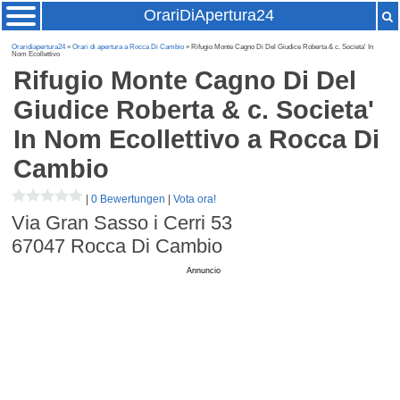
OrariDiApertura24
Oraridiapertura24
»
Orari di apertura a Rocca Di Cambio
» Rifugio Monte Cagno Di Del Giudice Roberta & c. Societa' In
Nom Ecollettivo
Rifugio Monte Cagno Di Del
Giudice Roberta & c. Societa'
In Nom Ecollettivo
a Rocca Di
Cambio
|
0 Bewertungen
|
Vota ora!
Via Gran Sasso i Cerri 53
67047
Rocca Di Cambio
Annuncio