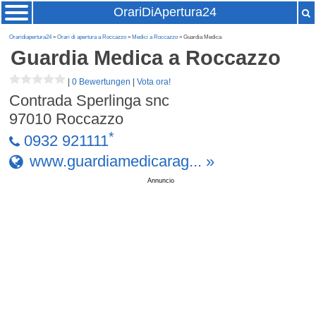
OrariDiApertura24
Oraridiapertura24
»
Orari di apertura a Roccazzo
»
Medici a Roccazzo
» Guardia Medica
Guardia Medica
a Roccazzo
|
0 Bewertungen
|
Vota ora!
Contrada Sperlinga snc
97010
Roccazzo
*
0932 921111
www.guardiamedicarag... »
Annuncio