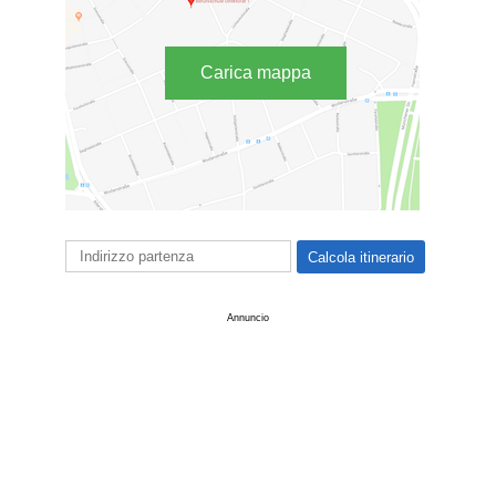
Carica mappa
Annuncio