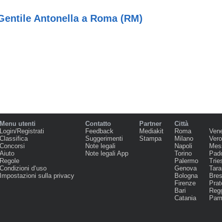
Gentile Antonella a Roma (RM)
Menu utenti
Contatto
Partner
Città
Login/Registrati
Feedback
Mediakit
Roma
Ven
Classifica
Suggerimenti
Stampa
Milano
Ver
Concorsi
Note legali
Napoli
Mes
Aiuto
Note legali App
Torino
Pad
Regole
Palermo
Trie
Condizioni d‘uso
Genova
Tara
Impostazioni sulla privacy
Bologna
Bres
Firenze
Prat
Bari
Regg
Catania
Par