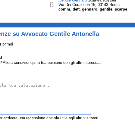
Gentile Gennaro
(
distanza: 0,61 km
)
6
Via Dei Corazzieri 15, 00143 Roma
comm, dett, gennaro, gentile, scarpe
_
enze su Avvocato Gentile Antonella
r primo!
a
llora condividi qui la tua opinione con gli altri interessati.
r scrivere una recensione che sia utile agli altri visitatori.