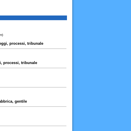
km
)
eggi, processi, tribunale
i, processi, tribunale
abbrica, gentile