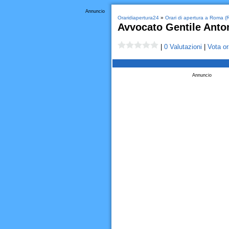
Annuncio
Oraridiapertura24
»
Orari di apertura a Roma (
Avvocato Gentile Anto
|
0 Valutazioni
|
Vota or
Annuncio