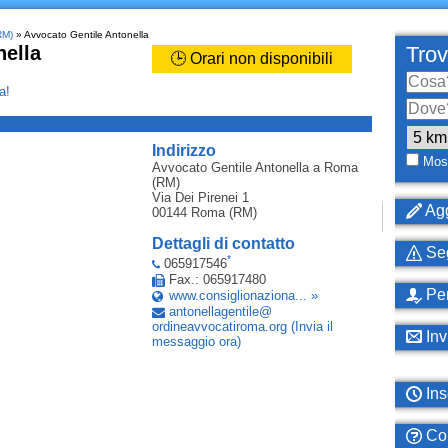
RM)
» Avvocato Gentile Antonella
nella
Trov
🕒 Orari non disponibili
a!
_
Indirizzo
Most
Avvocato Gentile Antonella
a Roma
(RM)
Via Dei Pirenei 1
Agg
00144
Roma (RM)
Dettagli di contatto
Seg
*
065917546
Fax.: 065917480
Per
www.consiglionaziona... »
antonellagentile
@
ordineavvocatiroma
.
org
(Invia il
Inv
messaggio ora)
Ins
Com