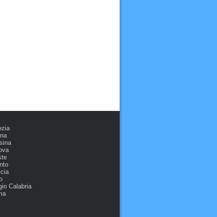
ezia
ona
sina
ova
ste
nto
cia
o
io Calabria
ma