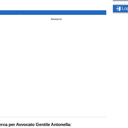
Log
_
Annuncio
cerca per Avvocato Gentile Antonella: