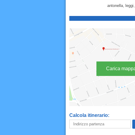
antonella, leggi
Carica mapp
Calcola itinerario: