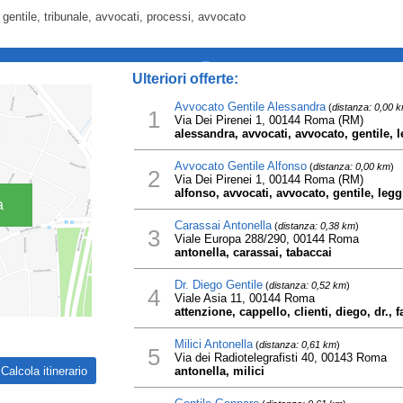
, gentile, tribunale, avvocati, processi, avvocato
_
Ulteriori offerte:
Avvocato Gentile Alessandra
(
distanza: 0,00 
1
Via Dei Pirenei 1, 00144 Roma (RM)
alessandra, avvocati, avvocato, gentile, l
Avvocato Gentile Alfonso
(
distanza: 0,00 km
)
2
Via Dei Pirenei 1, 00144 Roma (RM)
alfonso, avvocati, avvocato, gentile, legg
a
Carassai Antonella
(
distanza: 0,38 km
)
3
Viale Europa 288/290, 00144 Roma
antonella, carassai, tabaccai
Dr. Diego Gentile
(
distanza: 0,52 km
)
4
Viale Asia 11, 00144 Roma
attenzione, cappello, clienti, diego, dr., f
Milici Antonella
(
distanza: 0,61 km
)
5
Via dei Radiotelegrafisti 40, 00143 Roma
antonella, milici