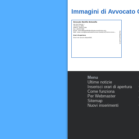
Immagini di Avvocato 
Menu
Ultime notizie
Inserisci orari di apertura
Come funziona
Per Webmaster
Sitemap
Nuovi inserimenti