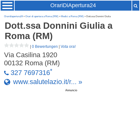
OrariDiApertura24
Oraridiapertura24
»
Orari di apertura a Roma (RM)
»
Medici a Roma (RM)
» Dott.ssa Donnini Giulia
Dott.ssa Donnini Giulia
a
Roma (RM)
|
0 Bewertungen
|
Vota ora!
Via Casilina 1920
00132
Roma (RM)
*
327 7697316
www.salutelazio.it/r... »
Annuncio