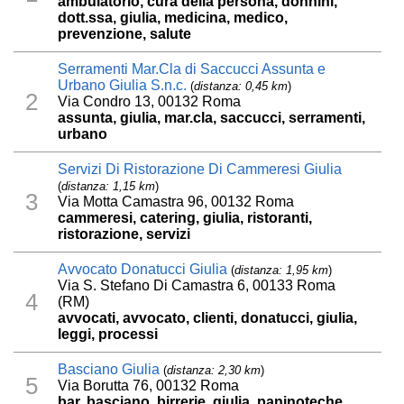
ambulatorio, cura della persona, donnini,
dott.ssa, giulia, medicina, medico,
prevenzione, salute
Serramenti Mar.Cla di Saccucci Assunta e
Urbano Giulia S.n.c.
(
distanza: 0,45 km
)
2
Via Condro 13, 00132 Roma
assunta, giulia, mar.cla, saccucci, serramenti,
urbano
Servizi Di Ristorazione Di Cammeresi Giulia
(
distanza: 1,15 km
)
3
Via Motta Camastra 96, 00132 Roma
cammeresi, catering, giulia, ristoranti,
ristorazione, servizi
Avvocato Donatucci Giulia
(
distanza: 1,95 km
)
Via S. Stefano Di Camastra 6, 00133 Roma
4
(RM)
avvocati, avvocato, clienti, donatucci, giulia,
leggi, processi
Basciano Giulia
(
distanza: 2,30 km
)
5
Via Borutta 76, 00132 Roma
bar, basciano, birrerie, giulia, paninoteche