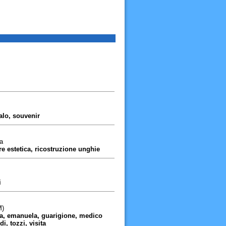
alo, souvenir
a
e estetica, ricostruzione unghie
i
M)
ssa, emanuela, guarigione, medico
i, tozzi, visita