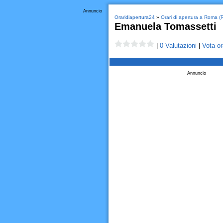
Annuncio
Oraridiapertura24
»
Orari di apertura a Roma (
Emanuela Tomassetti
|
0 Valutazioni
|
Vota or
Annuncio