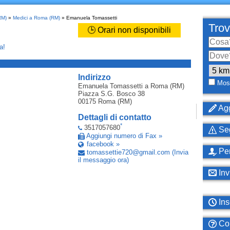
RM)
»
Medici a Roma (RM)
» Emanuela Tomassetti
Trov
🕒 Orari non disponibili
a!
_
Indirizzo
Most
Emanuela Tomassetti
a Roma (RM)
Piazza S.G. Bosco 38
00175
Roma (RM)
Agg
Dettagli di contatto
*
3517057680
Seg
Aggiungi numero di Fax »
facebook »
Per
tomassettie720
@
gmail
.
com
(Invia
il messaggio ora)
Inv
Ins
Com