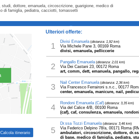
e, studi, dottore, emanuela, circoscrizione, guarigione, medico di
 di famiglia, pediatra, cacciotti, tomassetti
_
Ulteriori offerte:
Divisi Emanuela
(
distanza: 1,92 km
)
1
Via Michele Pane 3, 00169 Roma
divisi, emanuela, pelliccerie
Pangallo Emanuela
(
distanza: 2,01 km
)
2
Via Dei Castani 23, 00172 Roma
art, comm, dett, emanuela, pangallo, reg
a
Nail Center Emanuela
(
distanza: 2,36 km
)
3
Via Francesco Ferraironi s.n.c., 00177 Rom
center, emanuela, manicure, nail, pedicur
Rondoni Emanuela (Caf)
(
distanza: 3,35 km
)
4
Via del Calice 4/B, 00100 Roma
(caf), caf, consulenza, emanuela, rondon
Dr.ssa Tozzi Emanuela
(
distanza: 3,46 km
)
5
Via Federico Delpino 78/a, 00171 Roma (R
ambulatori, circoscrizione, dottore, dr.
di base, medico di famiglia, pediatra, stud