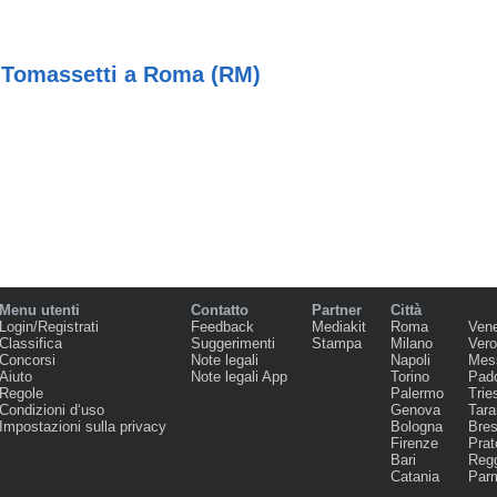
 Tomassetti a Roma (RM)
Menu utenti
Contatto
Partner
Città
Login/Registrati
Feedback
Mediakit
Roma
Ven
Classifica
Suggerimenti
Stampa
Milano
Ver
Concorsi
Note legali
Napoli
Mes
Aiuto
Note legali App
Torino
Pad
Regole
Palermo
Trie
Condizioni d‘uso
Genova
Tara
Impostazioni sulla privacy
Bologna
Bres
Firenze
Prat
Bari
Regg
Catania
Par