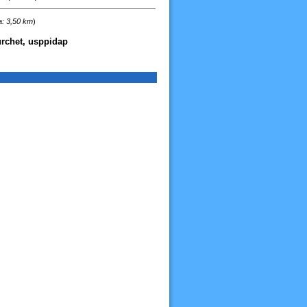
a: 3,50 km
)
turchet, usppidap