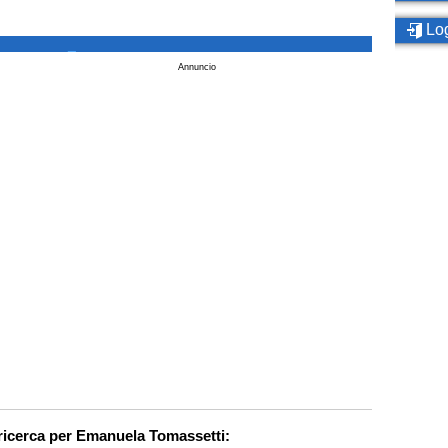
Log
_
Annuncio
 ricerca per Emanuela Tomassetti: