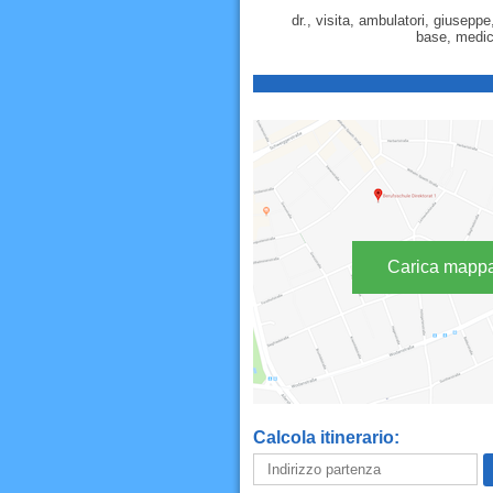
dr., visita, ambulatori, giusepp
base, medico
Carica mapp
Calcola itinerario: