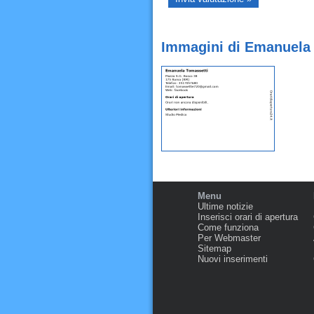
Immagini di Emanuela
Menu
Ultime notizie
Inserisci orari di apertura
Come funziona
Per Webmaster
Sitemap
Nuovi inserimenti