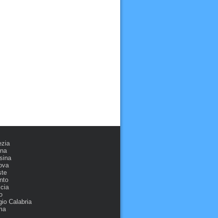
ezia
ona
sina
ova
ste
nto
cia
o
io Calabria
ma