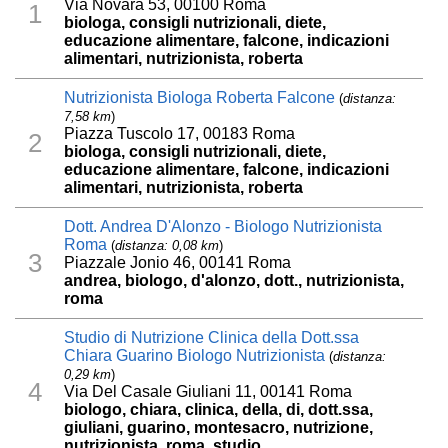
Via Novara 53, 00100 Roma
1
biologa, consigli nutrizionali, diete,
educazione alimentare, falcone, indicazioni
alimentari, nutrizionista, roberta
Nutrizionista Biologa Roberta Falcone
(
distanza:
7,58 km
)
Piazza Tuscolo 17, 00183 Roma
2
biologa, consigli nutrizionali, diete,
educazione alimentare, falcone, indicazioni
alimentari, nutrizionista, roberta
Dott. Andrea D'Alonzo - Biologo Nutrizionista
Roma
(
distanza: 0,08 km
)
3
Piazzale Jonio 46, 00141 Roma
andrea, biologo, d'alonzo, dott., nutrizionista,
roma
Studio di Nutrizione Clinica della Dott.ssa
Chiara Guarino Biologo Nutrizionista
(
distanza:
0,29 km
)
4
Via Del Casale Giuliani 11, 00141 Roma
biologo, chiara, clinica, della, di, dott.ssa,
giuliani, guarino, montesacro, nutrizione,
nutrizionista, roma, studio