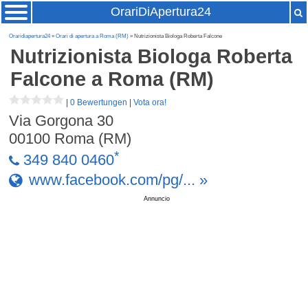
OrariDiApertura24
Oraridiapertura24
»
Orari di apertura a Roma (RM)
» Nutrizionista Biologa Roberta Falcone
Nutrizionista Biologa Roberta
Falcone
a Roma (RM)
|
0 Bewertungen
|
Vota ora!
Via Gorgona 30
00100
Roma (RM)
*
349 840 0460
www.facebook.com/pg/... »
Annuncio