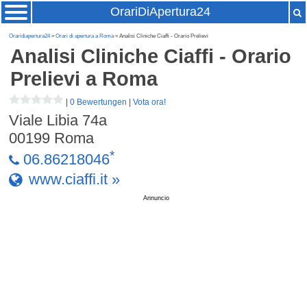
OrariDiApertura24
Oraridiapertura24
»
Orari di apertura a Roma
» Analisi Cliniche Ciaffi - Orario Prelievi
Analisi Cliniche Ciaffi - Orario
Prelievi
a Roma
|
0 Bewertungen
|
Vota ora!
Viale Libia 74a
00199
Roma
*
06.86218046
www.ciaffi.it »
Annuncio