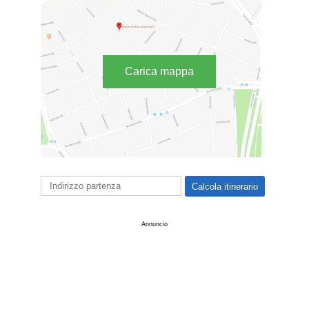
Carica mappa
Annuncio