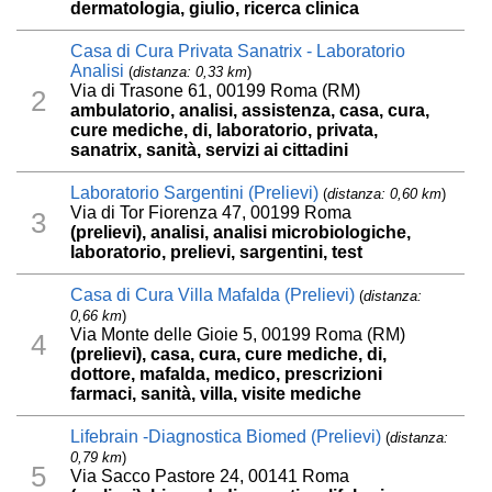
dermatologia, giulio, ricerca clinica
Casa di Cura Privata Sanatrix - Laboratorio
Analisi
(
distanza: 0,33 km
)
Via di Trasone 61, 00199 Roma (RM)
2
ambulatorio, analisi, assistenza, casa, cura,
cure mediche, di, laboratorio, privata,
sanatrix, sanità, servizi ai cittadini
Laboratorio Sargentini (Prelievi)
(
distanza: 0,60 km
)
Via di Tor Fiorenza 47, 00199 Roma
3
(prelievi), analisi, analisi microbiologiche,
laboratorio, prelievi, sargentini, test
Casa di Cura Villa Mafalda (Prelievi)
(
distanza:
0,66 km
)
Via Monte delle Gioie 5, 00199 Roma (RM)
4
(prelievi), casa, cura, cure mediche, di,
dottore, mafalda, medico, prescrizioni
farmaci, sanità, villa, visite mediche
Lifebrain -Diagnostica Biomed (Prelievi)
(
distanza:
0,79 km
)
5
Via Sacco Pastore 24, 00141 Roma