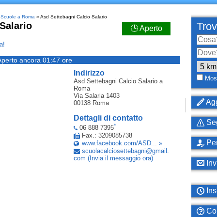
»
Scuole a Roma
» Asd Settebagni Calcio Salario
Salario
Trov
🕒 Aperto
a!
Aperto ancora 01:47 ore
Indirizzo
Most
Asd Settebagni Calcio Salario
a
Roma
Via Salaria 1403
Agg
00138
Roma
Dettagli di contatto
Seg
*
06 888 7395
Fax.: 3209085738
Per
www.facebook.com/ASD... »
scuolacalciosettebagni
@
gmail
.
com
(Invia il messaggio ora)
Inv
Ins
Com