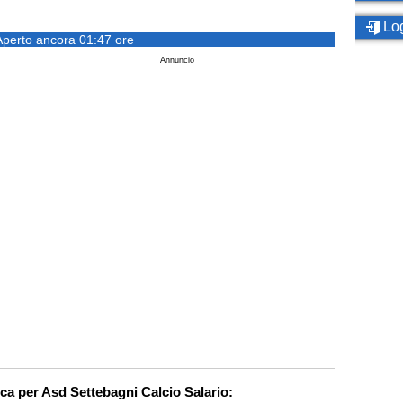
Log
Aperto ancora 01:47 ore
Annuncio
rca per Asd Settebagni Calcio Salario: