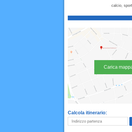
calcio, spor
Carica mapp
Calcola itinerario: