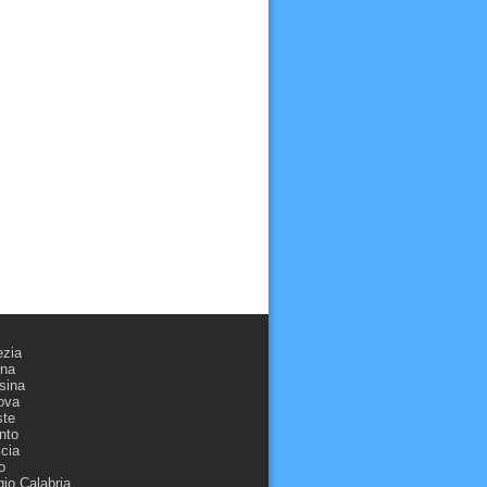
ezia
ona
sina
ova
ste
nto
cia
o
io Calabria