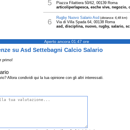
5
Piazza Filattiera 50/62, 00139 Roma
articoliperlapesca, esche vive, negozio, o
Rugby Nuovo Salario Asd
(
distanza: 6,48 km
)
6
Via di Villa Spada 64, 00138 Roma
asd, disciplina, nuovo, rugby, salario, sc
Aperto ancora 01:47 ore
nze su Asd Settebagni Calcio Salario
r primo!
ario
? Allora condividi qui la tua opinione con gli altri interessati.