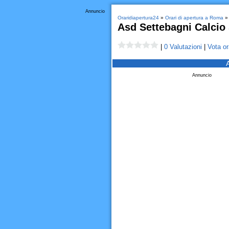
Annuncio
Oraridiapertura24
»
Orari di apertura a Roma
Asd Settebagni Calcio 
|
0 Valutazioni
|
Vota or
Annuncio