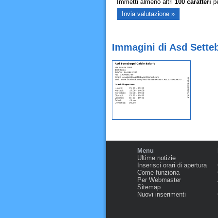
Immetti almeno altri
100
caratteri
pe
Immagini di Asd Sette
Menu
Ultime notizie
Inserisci orari di apertura
Come funziona
Per Webmaster
Sitemap
Nuovi inserimenti