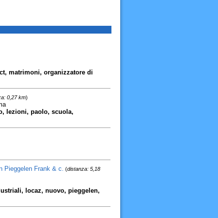
inct, matrimoni, organizzatore di
za: 0,27 km
)
ma
, lezioni, paolo, scuola,
n Pieggelen Frank & c.
(
distanza: 5,18
striali, locaz, nuovo, pieggelen,