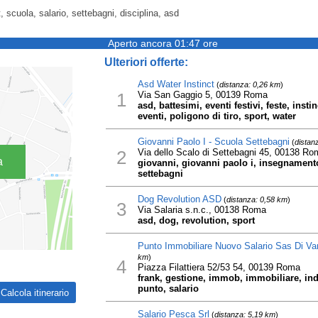
t, scuola, salario, settebagni, disciplina, asd
Aperto ancora 01:47 ore
Ulteriori offerte:
Asd Water Instinct
(
distanza: 0,26 km
)
1
Via San Gaggio 5, 00139 Roma
asd, battesimi, eventi festivi, feste, inst
eventi, poligono di tiro, sport, water
Giovanni Paolo I - Scuola Settebagni
(
distan
2
Via dello Scalo di Settebagni 45, 00138 Ro
a
giovanni, giovanni paolo i, insegnamento
settebagni
Dog Revolution ASD
(
distanza: 0,58 km
)
3
Via Salaria s.n.c., 00138 Roma
asd, dog, revolution, sport
Punto Immobiliare Nuovo Salario Sas Di Va
km
)
4
Piazza Filattiera 52/53 54, 00139 Roma
frank, gestione, immob, immobiliare, indu
punto, salario
Salario Pesca Srl
(
distanza: 5,19 km
)