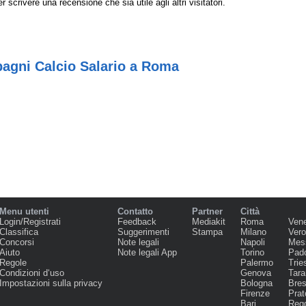
r scrivere una recensione che sia utile agli altri visitatori.
bagni Calcio Salario a Roma
Menu utenti
Contatto
Partner
Città
Login/Registrati
Feedback
Mediakit
Roma
Ven
Classifica
Suggerimenti
Stampa
Milano
Ver
Concorsi
Note legali
Napoli
Mes
Aiuto
Note legali App
Torino
Pad
Regole
Palermo
Trie
Condizioni d‘uso
Genova
Tara
Impostazioni sulla privacy
Bologna
Bres
Firenze
Prat
Bari
Regg