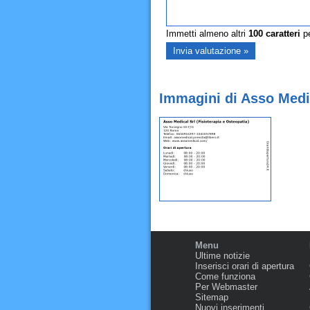
Immetti almeno altri
100
caratteri
pe
Immagini di Asso Medic
Menu
Ultime notizie
Inserisci orari di apertura
Come funziona
Per Webmaster
Sitemap
Nuovi inserimenti