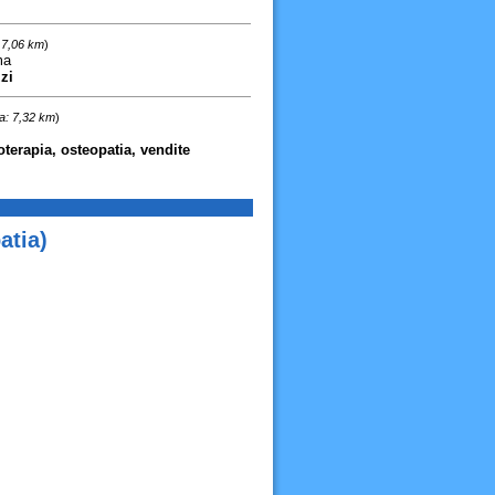
 7,06 km
)
ma
zi
a: 7,32 km
)
ioterapia, osteopatia, vendite
atia)