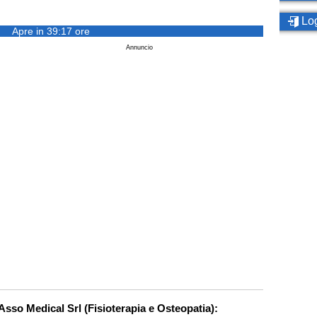
Log
Apre in 39:17 ore
Annuncio
 Asso Medical Srl (Fisioterapia e Osteopatia):