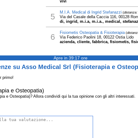
vivi
M.I.A. Medical di Ingrid Stefanazzi
(
distanza:
5
Via del Casale della Caccia 116, 00128 Ro
di, ingrid, m.i.a, m.i.a., medical, stefanaz
Fisiometis Osteopatia & Fisioterapia
(
distanz
6
Via Federico Paolini 18, 00122 Ostia Lido
azienda, cliente, fabbrica, fisiometis, fis
Apre in 39:17 ore
nze su Asso Medical Srl (Fisioterapia e Osteop
r primo!
apia e Osteopatia)
a e Osteopatia)? Allora condividi qui la tua opinione con gli altri interessati.