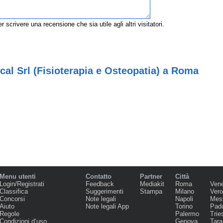
r scrivere una recensione che sia utile agli altri visitatori.
al Srl (Fisioterapia e Osteopatia) a Roma
Menu utenti
Contatto
Partner
Città
Login/Registrati
Feedback
Mediakit
Roma
Ven
Classifica
Suggerimenti
Stampa
Milano
Ver
Concorsi
Note legali
Napoli
Mes
Aiuto
Note legali App
Torino
Pad
Regole
Palermo
Trie
Condizioni d‘uso
Genova
Tara