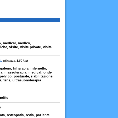
to, medical, medico,
che, visite, visite private, visite
ab
(
distanza: 1,80 km
)
 galeno, hilterapia, infernetto,
pia, massoterapia, medical, onde
elvico, posturale, riabilitazione,
a, tens, ultrasuonoterapia
endite
)
ata, osteopatia, ostia, paziente,