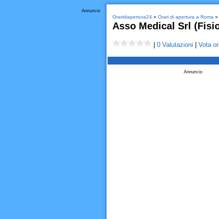
Annuncio
Oraridiapertura24
»
Orari di apertura a Roma
» 
Asso Medical Srl (Fisi
|
0 Valutazioni
|
Vota or
Annuncio