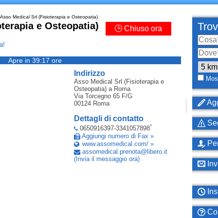
Asso Medical Srl (Fisioterapia e Osteopatia)
oterapia e Osteopatia)
Trov
🕒 Chiuso ora
a!
Apre in 39:17 ore
Indirizzo
Most
Asso Medical Srl (Fisioterapia e
Osteopatia)
a Roma
Via Torcegno 65 F/G
Agg
00124
Roma
Dettagli di contatto
Seg
*
0650916397-3341057898
Aggiungi numero di Fax »
Per
www.assomedical.com/ »
assomedical
.
prenota
@
libero
.
it
(Invia il messaggio ora)
Inv
Ins
Com