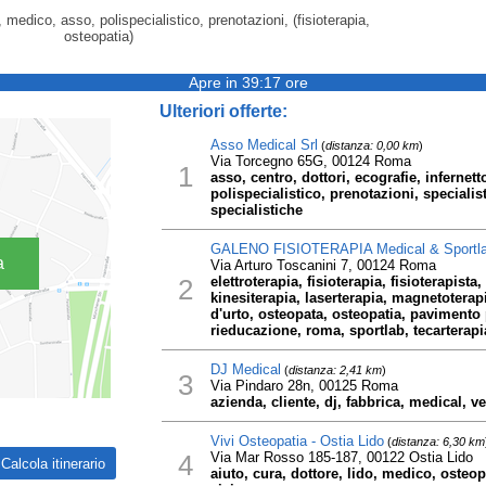
, medico, asso, polispecialistico, prenotazioni, (fisioterapia,
osteopatia)
Apre in 39:17 ore
Ulteriori offerte:
Asso Medical Srl
(
distanza: 0,00 km
)
Via Torcegno 65G, 00124 Roma
1
asso, centro, dottori, ecografie, infernet
polispecialistico, prenotazioni, specialisti
specialistiche
GALENO FISIOTERAPIA Medical & Sportl
a
Via Arturo Toscanini 7, 00124 Roma
2
elettroterapia, fisioterapia, fisioterapista,
kinesiterapia, laserterapia, magnetotera
d'urto, osteopata, osteopatia, pavimento p
rieducazione, roma, sportlab, tecarterapi
DJ Medical
(
distanza: 2,41 km
)
3
Via Pindaro 28n, 00125 Roma
azienda, cliente, dj, fabbrica, medical, v
Vivi Osteopatia - Ostia Lido
(
distanza: 6,30 km
4
Via Mar Rosso 185-187, 00122 Ostia Lido
aiuto, cura, dottore, lido, medico, osteop