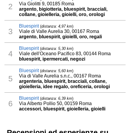
Via Giolitti 9, 00185 Roma
2
argento, bigiotteria, bluespirit, bracciali,
collane, gioielleria, gioielli, oro, orologi
Bluespirit
(
distanza: 4,97 km
)
3
Viale di Valle Aurelia 30, 00167 Roma
argento, bluespirit, gioielli, oro, regali
Bluespirit
(
distanza: 5,30 km
)
4
Viale dell'Oceano Pacifico 83, 00144 Roma
bluespirit, ipermercati, negozi
Bluespirit
(
distanza: 5,60 km
)
Via di Valle Aurelia s.n.c., 00167 Roma
5
argenteria, bluespirit, bracciali, collane,
gioielleria, idee regalo, oreficeria, orologi
Bluespirit
(
distanza: 6,39 km
)
6
Via Alberto Pollio 50, 00159 Roma
accessori, bluespirit, gioielleria, gioielli
Recensioni ed esperienze su