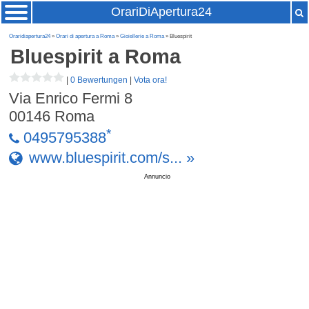
OrariDiApertura24
Oraridiapertura24
»
Orari di apertura a Roma
»
Gioiellerie a Roma
» Bluespirit
Bluespirit
a Roma
|
0 Bewertungen
|
Vota ora!
Via Enrico Fermi 8
00146
Roma
*
0495795388
www.bluespirit.com/s... »
Annuncio